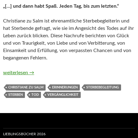
„[…] und dann habt Spaß. Jeden Tag, bis zum letzten.“
Christiane zu Salm ist ehrenamtliche Sterbebegleiterin und
hat Sterbende gefragt, wie sie im Angesicht des Todes auf ihr
Leben zurück blicken. Diese Nachrufe berichten von Glück
und von Traurigkeit, von Liebe und von Verbitterung, von
Einsamkeit und Erfüllung, von verpassten Chancen und von
begangenen Fehlern.
Dieser Mensch war ich. Nachrufe auf das eigene Leben von Chr
weiterlesen
→
CHRISTIANE ZU SALM
ERINNERUNGEN
STERBEBEGLEITUNG
STERBEN
TOD
VERGÄNGLICHKEIT
LIEBLINGSBÜCHER 2026