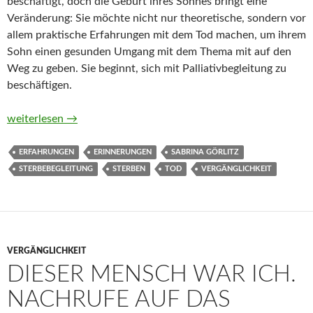
beschäftigt, doch die Geburt ihres Sohnes bringt eine
Veränderung: Sie möchte nicht nur theoretische, sondern vor
allem praktische Erfahrungen mit dem Tod machen, um ihrem
Sohn einen gesunden Umgang mit dem Thema mit auf den
Weg zu geben. Sie beginnt, sich mit Palliativbegleitung zu
beschäftigen.
Letzte Gefühle. Über das Sterben, Trauern und die Liebe, die bl
weiterlesen
→
ERFAHRUNGEN
ERINNERUNGEN
SABRINA GÖRLITZ
STERBEBEGLEITUNG
STERBEN
TOD
VERGÄNGLICHKEIT
VERGÄNGLICHKEIT
DIESER MENSCH WAR ICH.
NACHRUFE AUF DAS