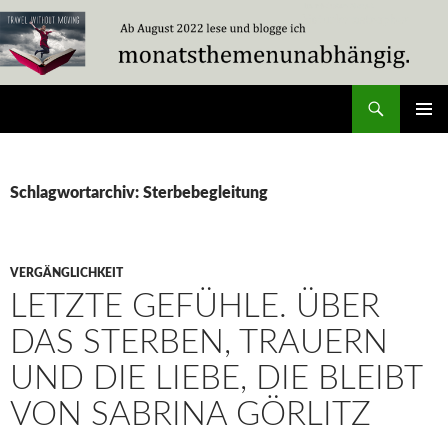
Zum
Inhalt
springen
Suchen
Travel Without Moving
PRIMÄR
MENÜ
Schlagwortarchiv: Sterbebegleitung
VERGÄNGLICHKEIT
LETZTE GEFÜHLE. ÜBER
DAS STERBEN, TRAUERN
UND DIE LIEBE, DIE BLEIBT
VON SABRINA GÖRLITZ