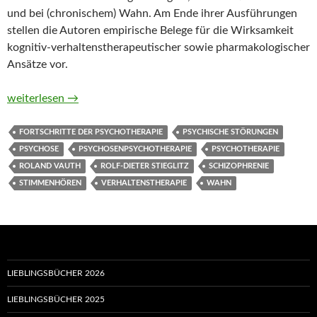
und bei (chronischem) Wahn. Am Ende ihrer Ausführungen
stellen die Autoren empirische Belege für die Wirksamkeit
kognitiv-verhaltenstherapeutischer sowie pharmakologischer
Ansätze vor.
Chronisches Stimmenhören und persistierender Wahn von Rolan
weiterlesen
→
FORTSCHRITTE DER PSYCHOTHERAPIE
PSYCHISCHE STÖRUNGEN
PSYCHOSE
PSYCHOSENPSYCHOTHERAPIE
PSYCHOTHERAPIE
ROLAND VAUTH
ROLF-DIETER STIEGLITZ
SCHIZOPHRENIE
STIMMENHÖREN
VERHALTENSTHERAPIE
WAHN
LIEBLINGSBÜCHER 2026
LIEBLINGSBÜCHER 2025