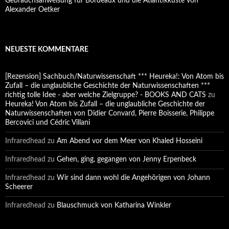
Gebrauchsanweisung für Bordeaux und die Atlantikküste von
Alexander Oetker
NEUESTE KOMMENTARE
[Rezension] Sachbuch/Naturwissenschaft *** Heureka!: Von Atom bis
Zufall – die unglaubliche Geschichte der Naturwissenschaften ***
richtig tolle Idee - aber welche Zielgruppe? - BOOKS AND CATS
zu
Heureka! Von Atom bis Zufall – die unglaubliche Geschichte der
Naturwissenschaften von Didier Convard, Pierre Boisserie, Philippe
Bercovici und Cédric Villani
Infraredhead
zu
Am Abend vor dem Meer von Khaled Hosseini
Infraredhead
zu
Gehen, ging, gegangen von Jenny Erpenbeck
Infraredhead
zu
Wir sind dann wohl die Angehörigen von Johann
Scheerer
Infraredhead
zu
Blauschmuck von Katharina Winkler