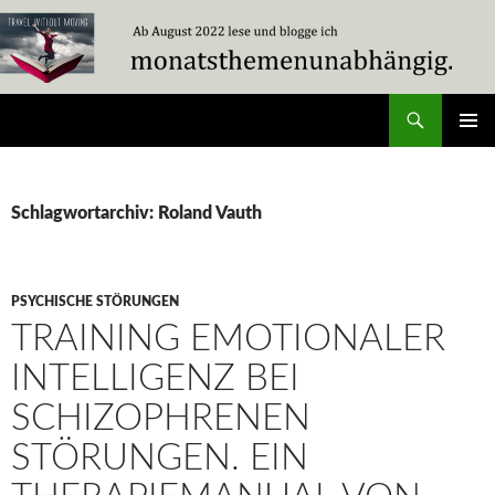
Zum
Inhalt
springen
Suchen
Travel Without Moving
PRIMÄR
MENÜ
Schlagwortarchiv: Roland Vauth
PSYCHISCHE STÖRUNGEN
TRAINING EMOTIONALER
INTELLIGENZ BEI
SCHIZOPHRENEN
STÖRUNGEN. EIN