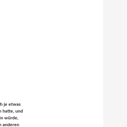
ch je etwas
 hatte, und
ein würde,
en anderen