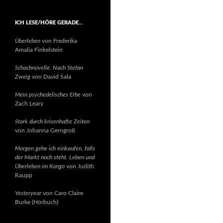
ICH LESE/HÖRE GERADE…
Überleben
von Frederika
Amalia Finkelstein
Schachnovelle. Nach Stefan
Zweig
von David Sala
Mein psychedelisches Erbe
von
Zach Leary
Stark durch krisenhafte Zeiten
von Johanna Gerngroß
Morgen gehe ich einkaufen, falls
der Markt noch steht. Leben und
Überleben im Kongo
von Judith
Raupp
Yesteryear
von Caro Claire
Burke (Hörbuch)