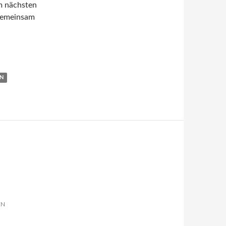
m nächsten
 gemeinsam
AN
EN