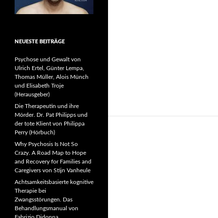
NEUESTE BEITRÄGE
Psychose und Gewalt von
Ulrich Ertel, Günter Lempa,
Thomas Müller, Alois Münch
und Elisabeth Troje
(Herausgeber)
Die Therapeutin und ihre
Mörder. Dr. Pat Philipps und
der tote Klient von Philippa
Perry (Hörbuch)
Why Psychosis Is Not So
Crazy. A Road Map to Hope
and Recovery for Families and
Caregivers von Stijn Vanheule
Achtsamkeitsbasierte kognitive
Therapie bei
Zwangsstörungen. Das
Behandlungsmanual von
Fabrizio Didonna