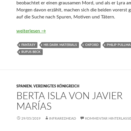
beobachtet er einen grausamen Mord, und als er Lyra a
Morgen davon erzählt, machen sich die beiden vorerst
auf die Suche nach Spuren, Motiven und Tätern.
Ans andere Ende der Welt von Philip Pullman (Hörbuch)
weiterlesen
→
FANTASY
HIS DARK MATERIALS
OXFORD
PHILIP PULLM
RUFUS BECK
SPANIEN
,
VEREINIGTES KÖNIGREICH
BERTA ISLA VON JAVIER
MARÍAS
29/05/2019
INFRAREDHEAD
KOMMENTAR HINTERLASS