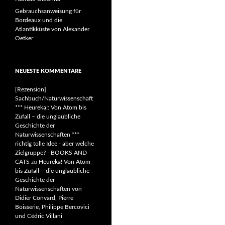
Gebrauchsanweisung für
Bordeaux und die
Atlantikküste von Alexander
Oetker
NEUESTE KOMMENTARE
[Rezension]
Sachbuch/Naturwissenschaft
*** Heureka!: Von Atom bis
Zufall – die unglaubliche
Geschichte der
Naturwissenschaften ***
richtig tolle Idee - aber welche
Zielgruppe? - BOOKS AND
CATS
zu
Heureka! Von Atom
bis Zufall – die unglaubliche
Geschichte der
Naturwissenschaften von
Didier Convard, Pierre
Boisserie, Philippe Bercovici
und Cédric Villani