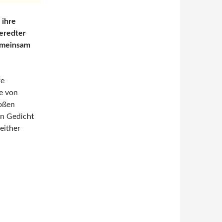
 ihre
beredter
emeinsam
fe
de von
roßen
in Gedicht
either