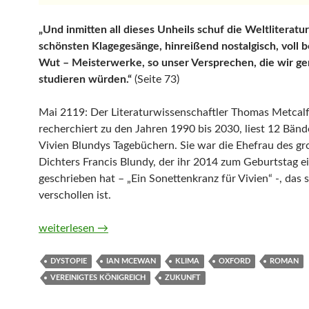
„Und inmitten all dieses Unheils schuf die Weltliteratur
schönsten Klagegesänge, hinreißend nostalgisch, voll 
Wut – Meisterwerke, so unser Versprechen, die wir g
studieren würden.“
(Seite 73)
Mai 2119: Der Literaturwissenschaftler Thomas Metcal
recherchiert zu den Jahren 1990 bis 2030, liest 12 Bän
Vivien Blundys Tagebüchern. Sie war die Ehefrau des g
Dichters Francis Blundy, der ihr 2014 zum Geburtstag e
geschrieben hat – „Ein Sonettenkranz für Vivien“ -, das s
verschollen ist.
Was wir wissen können von Ian McEwan
weiterlesen
→
DYSTOPIE
IAN MCEWAN
KLIMA
OXFORD
ROMAN
VEREINIGTES KÖNIGREICH
ZUKUNFT