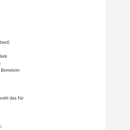
text)
Dark
n
 Bernstein-
wohl das für
,