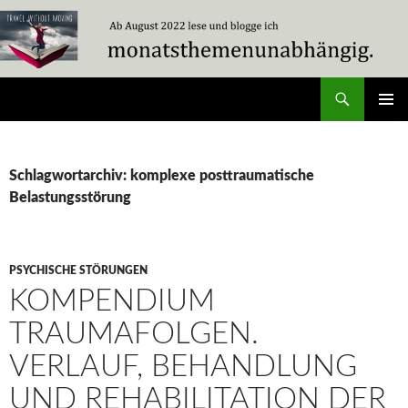
Zum
Inhalt
springen
Suchen
Travel Without Moving
PRIMÄR
MENÜ
Schlagwortarchiv: komplexe posttraumatische
Belastungsstörung
PSYCHISCHE STÖRUNGEN
KOMPENDIUM
TRAUMAFOLGEN.
VERLAUF, BEHANDLUNG
UND REHABILITATION DER