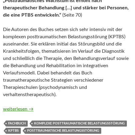
„Posttraumatisches Wachstum ist erhöht nach
therapeutischer Behandlung […] und stärker bei Personen,
die eine PTBS entwickeln.“
(Seite 70)
Die Autoren des Buches setzen sich sehr intensiv mit der
komplexen posttraumatischen Belastungsstörung (KPTBS)
auseinander. Sie erklären initial das Störungsbild und die
Krankheitsfolgen, thematisieren im Verlauf die Diagnostik
und schließlich die Therapie, den Behandlungsverlauf sowie
die Behandlung und Rehabilitation im integrativen
Verlaufsmodell. Dabei behandelt das Buch
traumatherapeutische Strategien verschiedener
Therapieschulen (psychodynamisch und
verhaltenstherapeutisch).
Kompendium Traumafolgen. Verlauf, Behandlung und Rehabilit
weiterlesen
→
FACHBUCH
KOMPLEXE POSTTRAUMATISCHE BELASTUNGSSTÖRUNG
KPTBS
POSTTRAUMATISCHE BELASTUNGSSTÖRUNG