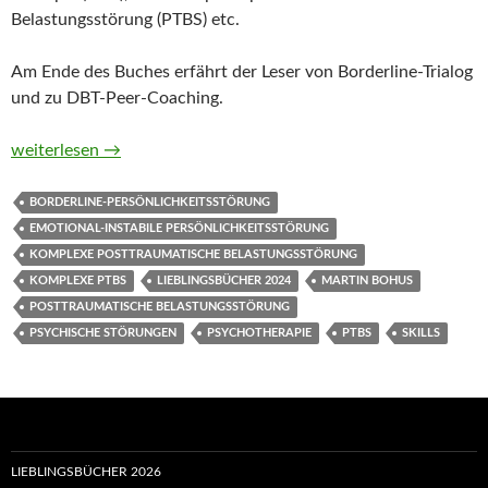
Belastungsstörung (PTBS) etc.
Am Ende des Buches erfährt der Leser von Borderline-Trialog
und zu DBT-Peer-Coaching.
DBT-Skillstraining. Das Patienten-Manual von Martin Bohus
weiterlesen
→
BORDERLINE-PERSÖNLICHKEITSSTÖRUNG
EMOTIONAL-INSTABILE PERSÖNLICHKEITSSTÖRUNG
KOMPLEXE POSTTRAUMATISCHE BELASTUNGSSTÖRUNG
KOMPLEXE PTBS
LIEBLINGSBÜCHER 2024
MARTIN BOHUS
POSTTRAUMATISCHE BELASTUNGSSTÖRUNG
PSYCHISCHE STÖRUNGEN
PSYCHOTHERAPIE
PTBS
SKILLS
LIEBLINGSBÜCHER 2026