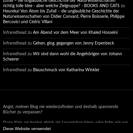
Zufall – die unglaubliche Geschichte der Naturwissenschaften ***
richtig tolle Idee - aber welche Zielgruppe? - BOOKS AND CATS
zu
Heureka! Von Atom bis Zufall – die unglaubliche Geschichte der
Naturwissenschaften von Didier Convard, Pierre Boisserie, Philippe
Bercovici und Cédric Villani
Infraredhead
zu
Am Abend vor dem Meer von Khaled Hosseini
Infraredhead
zu
Gehen, ging, gegangen von Jenny Erpenbeck
Infraredhead
zu
Wir sind dann wohl die Angehörigen von Johann
Scheerer
Infraredhead
zu
Blauschmuck von Katharina Winkler
Angst, meinen Blog nie wiederzufinden und deshalb spannende
Bücher zu verpassen?
Dann füge am besten gleich ein Lesezeichen hinzu oder folge mir per
Diese Website verwendet
Email oder auf Facebook!