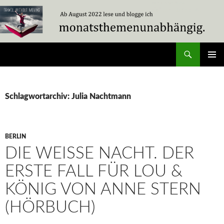
Zum
Inhalt
springen
Suchen
Travel Without Moving
PRIMÄR
MENÜ
Schlagwortarchiv: Julia Nachtmann
BERLIN
DIE WEISSE NACHT. DER E
RSTE FALL FÜR LOU & K
ÖNIG VON ANNE STERN (
HÖRBUCH)