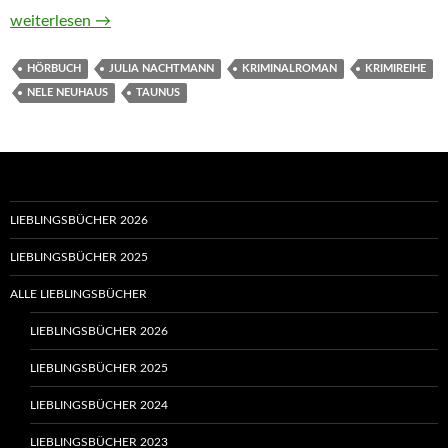
Monster von Nele Neuhaus (Hörbuch)
weiterlesen
→
HÖRBUCH
JULIA NACHTMANN
KRIMINALROMAN
KRIMIREIHE
NELE NEUHAUS
TAUNUS
LIEBLINGSBÜCHER 2026
LIEBLINGSBÜCHER 2025
ALLE LIEBLINGSBÜCHER
LIEBLINGSBÜCHER 2026
LIEBLINGSBÜCHER 2025
LIEBLINGSBÜCHER 2024
LIEBLINGSBÜCHER 2023