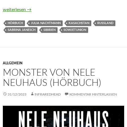
Sibir von Sabrina Janesch (Hörbuch)
weiterlesen
→
HÖRBUCH
JULIA NACHTMANN
KASACHSTAN
RUSSLAND
SABRINA JANESCH
SIBIRIEN
SOWJETUNION
ALLGEMEIN
MONSTER VON NELE
NEUHAUS (HÖRBUCH)
31/12/2023
INFRAREDHEAD
KOMMENTAR HINTERLASSEN