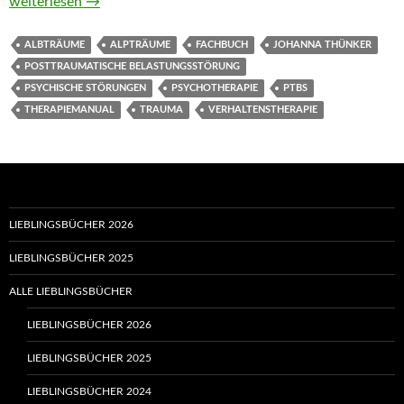
Alpträume. Ein Therapiemanual von Johanna Thünker und Rei
weiterlesen
→
ALBTRÄUME
ALPTRÄUME
FACHBUCH
JOHANNA THÜNKER
POSTTRAUMATISCHE BELASTUNGSSTÖRUNG
PSYCHISCHE STÖRUNGEN
PSYCHOTHERAPIE
PTBS
THERAPIEMANUAL
TRAUMA
VERHALTENSTHERAPIE
LIEBLINGSBÜCHER 2026
LIEBLINGSBÜCHER 2025
ALLE LIEBLINGSBÜCHER
LIEBLINGSBÜCHER 2026
LIEBLINGSBÜCHER 2025
LIEBLINGSBÜCHER 2024