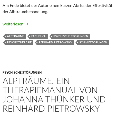
Am Ende bietet der Autor einen kurzen Abriss der Effektivität
der Albtraumbehandlung.
Albträume und Trauma. Wechselwirkungen zwischen Traum un
weiterlesen
→
ALBTRÄUME
FACHBUCH
PSYCHISCHE STÖRUNGEN
PSYCHOTHERAPIE
REINHARD PIETROWSKY
SCHLAFSTÖRUNGEN
PSYCHISCHE STÖRUNGEN
ALPTRÄUME. EIN
THERAPIEMANUAL VON
JOHANNA THÜNKER UND
REINHARD PIETROWSKY