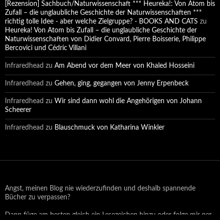
[Rezension] Sachbuch/Naturwissenschaft *** Heureka!: Von Atom bis
Zufall – die unglaubliche Geschichte der Naturwissenschaften ***
richtig tolle Idee - aber welche Zielgruppe? - BOOKS AND CATS
zu
Heureka! Von Atom bis Zufall – die unglaubliche Geschichte der
Naturwissenschaften von Didier Convard, Pierre Boisserie, Philippe
Bercovici und Cédric Villani
Infraredhead
zu
Am Abend vor dem Meer von Khaled Hosseini
Infraredhead
zu
Gehen, ging, gegangen von Jenny Erpenbeck
Infraredhead
zu
Wir sind dann wohl die Angehörigen von Johann
Scheerer
Infraredhead
zu
Blauschmuck von Katharina Winkler
Angst, meinen Blog nie wiederzufinden und deshalb spannende
Bücher zu verpassen?
Dann füge am besten gleich ein Lesezeichen hinzu oder folge mir per