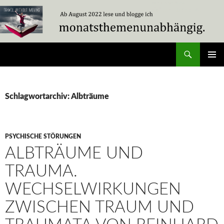
Zum
Inhalt
springen
Suchen
Travel Without Moving
PRIMÄR
MENÜ
Schlagwortarchiv: Albträume
PSYCHISCHE STÖRUNGEN
ALBTRÄUME UND
TRAUMA.
WECHSELWIRKUNGEN
ZWISCHEN TRAUM UND