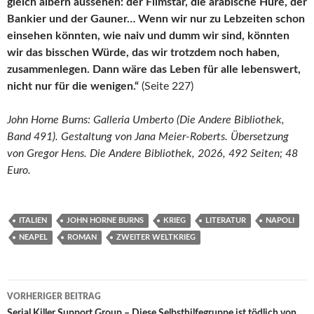
gleich albern aussehen: der Filmstar, die arabische Hure, der
Bankier und der Gauner… Wenn wir nur zu Lebzeiten schon
einsehen könnten, wie naiv und dumm wir sind, könnten
wir das bisschen Würde, das wir trotzdem noch haben,
zusammenlegen. Dann wäre das Leben für alle lebenswert,
nicht nur für die wenigen.“
(Seite 227)
John Horne Burns: Galleria Umberto (Die Andere Bibliothek,
Band 491). Gestaltung von Jana Meier-Roberts. Übersetzung
von Gregor Hens. Die Andere Bibliothek, 2026, 492 Seiten; 48
Euro.
ITALIEN
JOHN HORNE BURNS
KRIEG
LITERATUR
NAPOLI
NEAPEL
ROMAN
ZWEITER WELTKRIEG
Beitragsnavigation
VORHERIGER BEITRAG
Serial Killer Support Group – Diese Selbsthilfegruppe ist tödlich von