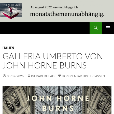
Zum
Inhalt
springen
Suchen
Travel Without Moving
PRIMÄR
MENÜ
ITALIEN
GALLERIA UMBERTO VON
JOHN HORNE BURNS
03/07/2026
INFRAREDHEAD
KOMMENTAR HINTERLASSEN