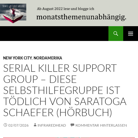
Zum
Inhalt
springen
Suchen
Travel Without Moving
PRIMÄR
MENÜ
NEW YORK CITY
,
NORDAMERIKA
SERIAL KILLER SUPPORT
GROUP – DIESE
SELBSTHILFEGRUPPE IST
TÖDLICH VON SARATOGA
SCHAEFER (HÖRBUCH)
02/07/2026
INFRAREDHEAD
KOMMENTAR HINTERLASSEN