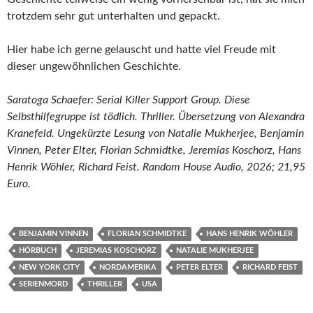
trotzdem sehr gut unterhalten und gepackt.
Hier habe ich gerne gelauscht und hatte viel Freude mit
dieser ungewöhnlichen Geschichte.
Saratoga Schaefer: Serial Killer Support Group. Diese
Selbsthilfegruppe ist tödlich. Thriller. Übersetzung von Alexandra
Kranefeld. Ungekürzte Lesung von Natalie Mukherjee, Benjamin
Vinnen, Peter Elter, Florian Schmidtke, Jeremias Koschorz, Hans
Henrik Wöhler, Richard Feist. Random House Audio, 2026; 21,95
Euro.
BENJAMIN VINNEN
FLORIAN SCHMIDTKE
HANS HENRIK WÖHLER
HÖRBUCH
JEREMIAS KOSCHORZ
NATALIE MUKHERJEE
NEW YORK CITY
NORDAMERIKA
PETER ELTER
RICHARD FEIST
SERIENMORD
THRILLER
USA