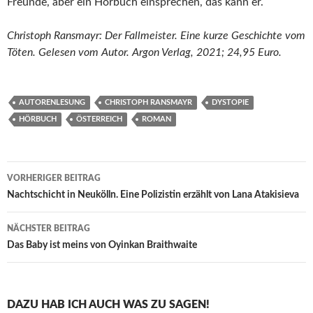
Freunde, aber ein Hörbuch einsprechen, das kann er.
Christoph Ransmayr: Der Fallmeister. Eine kurze Geschichte vom
Töten. Gelesen vom Autor. Argon Verlag, 2021; 24,95 Euro.
AUTORENLESUNG
CHRISTOPH RANSMAYR
DYSTOPIE
HÖRBUCH
ÖSTERREICH
ROMAN
Beitragsnavigation
VORHERIGER BEITRAG
Nachtschicht in Neukölln. Eine Polizistin erzählt von Lana Atakisieva
NÄCHSTER BEITRAG
Das Baby ist meins von Oyinkan Braithwaite
DAZU HAB ICH AUCH WAS ZU SAGEN!