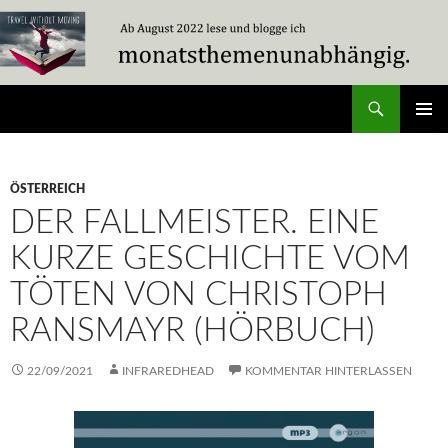
Zum
Inhalt
springen
Suchen
Travel Without Moving
PRIMÄR
MENÜ
ÖSTERREICH
DER FALLMEISTER. EINE
KURZE GESCHICHTE VOM
TÖTEN VON CHRISTOPH
RANSMAYR (HÖRBUCH)
22/09/2021
INFRAREDHEAD
KOMMENTAR HINTERLASSEN