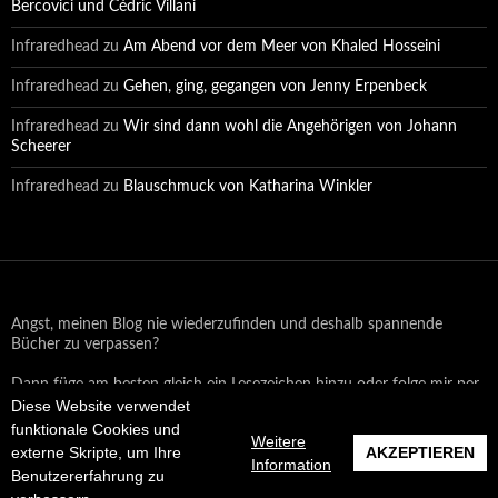
Bercovici und Cédric Villani
Infraredhead
zu
Am Abend vor dem Meer von Khaled Hosseini
Infraredhead
zu
Gehen, ging, gegangen von Jenny Erpenbeck
Infraredhead
zu
Wir sind dann wohl die Angehörigen von Johann
Scheerer
Infraredhead
zu
Blauschmuck von Katharina Winkler
Angst, meinen Blog nie wiederzufinden und deshalb spannende
Bücher zu verpassen?
Dann füge am besten gleich ein Lesezeichen hinzu oder folge mir per
Diese Website verwendet
Email oder auf Facebook!
funktionale Cookies und
Weitere
externe Skripte, um Ihre
AKZEPTIEREN
Information
Benutzererfahrung zu
Datenschutzerklärung
Stolz präsentiert von WordPress