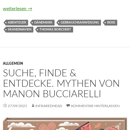
Gebrauchsanweisung für Dänemark von Thomas Borchert
weiterlesen
→
ABENTEUER
DÄNEMARK
GEBRAUCHSANWEISUNG
REISE
SKANDINAVIEN
THOMAS BORCHERT
ALLGEMEIN
SUCHE, FINDE &
ENTDECKE. MYTHEN VON
MANON BUCCIARELLI
27/09/2025
INFRAREDHEAD
KOMMENTAR HINTERLASSEN