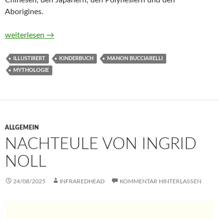
Chinesen, den Japanern, den Polynesiern und den
Aborigines.
Suche, Finde & Entdecke. Mythen von Manon Bucciarelli
weiterlesen
→
ILLUSTIRERT
KINDERBUCH
MANON BUCCIARELLI
MYTHOLOGIE
ALLGEMEIN
NACHTEULE VON INGRID
NOLL
24/08/2025
INFRAREDHEAD
KOMMENTAR HINTERLASSEN