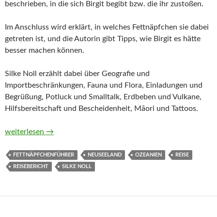
beschrieben, in die sich Birgit begibt bzw. die ihr zustoßen.
Im Anschluss wird erklärt, in welches Fettnäpfchen sie dabei
getreten ist, und die Autorin gibt Tipps, wie Birgit es hätte
besser machen können.
Silke Noll erzählt dabei über Geografie und
Importbeschränkungen, Fauna und Flora, Einladungen und
Begrüßung, Potluck und Smalltalk, Erdbeben und Vulkane,
Hilfsbereitschaft und Bescheidenheit, Māori und Tattoos.
Fettnäpfchenführer Neuseeland von Silke Noll
weiterlesen
→
FETTNÄPFCHENFÜHRER
NEUSEELAND
OZEANIEN
REISE
REISEBERICHT
SILKE NOLL