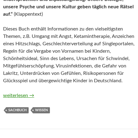
unsere Psyche und unsere Kultur geben täglich neue Rätsel
auf.“
(Klappentext)
Dieses Buch enthält Informationen zu den vielseitigsten
Themen, z.B. Umgang mit Angst, Ketamintherapie, Anzeichen
eines Hitzschlags, Geschlechterverteilung auf Singleportalen,
Regeln für die Vergabe von Vornamen bei Kindern,
Schönheitsideal, Sinn des Lebens, Ursachen für Schwindel,
Mitgefühlserschöpfung, Virusinfektionen, die Gefahr von
Lakritz, Unterdrücken von Gefühlen, Risikopersonen für
Glücksspiel und übergewichtige Kinder in Deutschland.
P.M. Schneller Schlau MENSCH. 365 Fragen zu Körper & Geist
weiterlesen
→
SACHBUCH
WISSEN