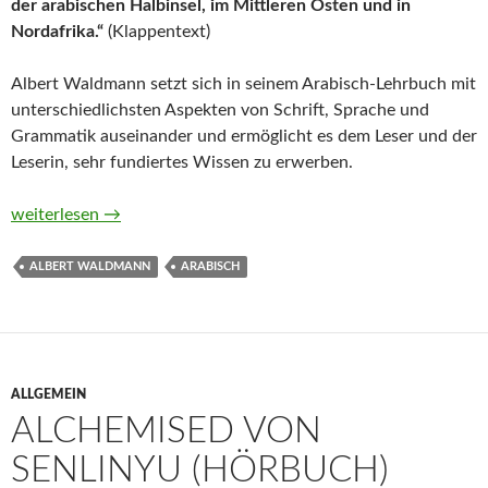
der arabischen Halbinsel, im Mittleren Osten und in
Nordafrika.“
(Klappentext)
Albert Waldmann setzt sich in seinem Arabisch-Lehrbuch mit
unterschiedlichsten Aspekten von Schrift, Sprache und
Grammatik auseinander und ermöglicht es dem Leser und der
Leserin, sehr fundiertes Wissen zu erwerben.
Lehrbuch der arabischen Sprache 1 von Albert Waldmann
weiterlesen
→
ALBERT WALDMANN
ARABISCH
ALLGEMEIN
ALCHEMISED VON
SENLINYU (HÖRBUCH)