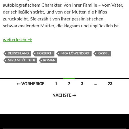
autobiografischem Charakter, von ihrer Familie – vom Vater,
der schließlich stirbt, und von der Mutter, die hilflos
zurückbleibt. Sie erzählt von ihrer pessimistischen,
schwarzmalenden Mutter, die klagsam und unglücklich ist.
Aus dem Haus von Miriam Böttger (Hörbuch)
weiterlesen
→
DEUSCHLAND
HÖRBUCH
INKA LÖWENDORF
KASSEL
MIRIAM BÖTTGER
ROMAN
Beitragsnavigation
← VORHERIGE
1
2
3
…
23
NÄCHSTE →