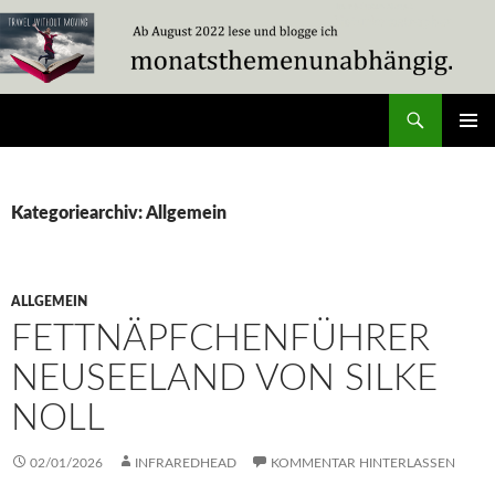
Zum
Inhalt
springen
Suchen
Travel Without Moving
PRIMÄR
MENÜ
Kategoriearchiv: Allgemein
ALLGEMEIN
FETTNÄPFCHENFÜHRER
NEUSEELAND VON SILKE
NOLL
02/01/2026
INFRAREDHEAD
KOMMENTAR HINTERLASSEN