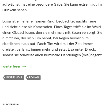
aufwächst, hat eine besondere Gabe: Sie kann extrem gut im
Dunkeln sehen.
Luisa ist ein eher einsames Kind, beobachtet nachts Tiere
und sieht diese als Kameraden. Eines Tages trifft sie im Wald
einen Obdachlosen, den sie mehrmals mit Essen versorgt. Sie
nimmt ihn, der sich Tim nennt, bei Regen heimlich im
elterlichen Haus auf. Doch Tim wird mit der Zeit immer
dreister, verlangt immer mehr und setzt Lisa unter Druck,
sodass sie teilweise auch kriminelle Handlungen (mit-)begeht.
Nachteule von Ingrid Noll
weiterlesen
→
INGRID NOLL
ROMAN