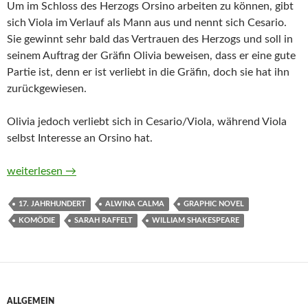
Um im Schloss des Herzogs Orsino arbeiten zu können, gibt
sich Viola im Verlauf als Mann aus und nennt sich Cesario.
Sie gewinnt sehr bald das Vertrauen des Herzogs und soll in
seinem Auftrag der Gräfin Olivia beweisen, dass er eine gute
Partie ist, denn er ist verliebt in die Gräfin, doch sie hat ihn
zurückgewiesen.
Olivia jedoch verliebt sich in Cesario/Viola, während Viola
selbst Interesse an Orsino hat.
Was ihr wollt. Die Graphic Novel nach William Shakespeare v
weiterlesen
→
17. JAHRHUNDERT
ALWINA CALMA
GRAPHIC NOVEL
KOMÖDIE
SARAH RAFFELT
WILLIAM SHAKESPEARE
ALLGEMEIN