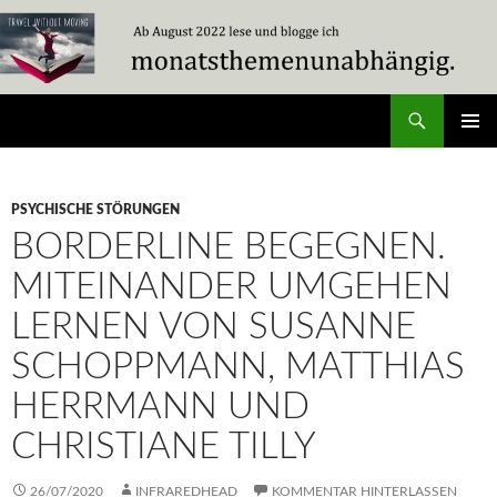
Zum
Inhalt
springen
Suchen
Travel Without Moving
PRIMÄR
MENÜ
PSYCHISCHE STÖRUNGEN
BORDERLINE BEGEGNEN.
MITEINANDER UMGEHEN
LERNEN VON SUSANNE
SCHOPPMANN, MATTHIAS
HERRMANN UND
CHRISTIANE TILLY
26/07/2020
INFRAREDHEAD
KOMMENTAR HINTERLASSEN