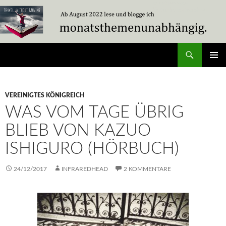
Zum
Inhalt
springen
Suchen
Travel Without Moving
PRIMÄR
MENÜ
VEREINIGTES KÖNIGREICH
WAS VOM TAGE ÜBRIG
BLIEB VON KAZUO
ISHIGURO (HÖRBUCH)
24/12/2017
INFRAREDHEAD
2 KOMMENTARE