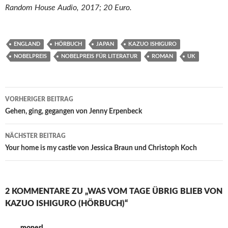
Random House Audio, 2017; 20 Euro.
ENGLAND
HÖRBUCH
JAPAN
KAZUO ISHIGURO
NOBELPREIS
NOBELPREIS FÜR LITERATUR
ROMAN
UK
Beitragsnavigation
VORHERIGER BEITRAG
Gehen, ging, gegangen von Jenny Erpenbeck
NÄCHSTER BEITRAG
Your home is my castle von Jessica Braun und Christoph Koch
2 KOMMENTARE ZU „WAS VOM TAGE ÜBRIG BLIEB VON
KAZUO ISHIGURO (HÖRBUCH)“