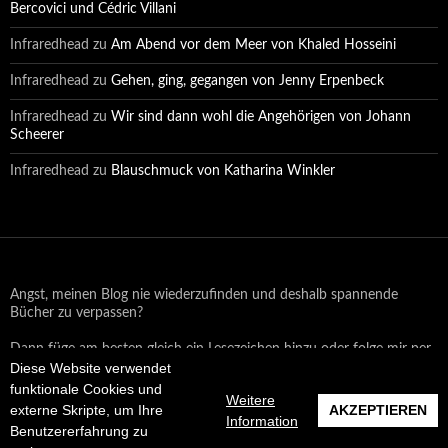
Bercovici und Cédric Villani
Infraredhead
zu
Am Abend vor dem Meer von Khaled Hosseini
Infraredhead
zu
Gehen, ging, gegangen von Jenny Erpenbeck
Infraredhead
zu
Wir sind dann wohl die Angehörigen von Johann
Scheerer
Infraredhead
zu
Blauschmuck von Katharina Winkler
Angst, meinen Blog nie wiederzufinden und deshalb spannende
Bücher zu verpassen?
Dann füge am besten gleich ein Lesezeichen hinzu oder folge mir per
Diese Website verwendet
Email oder auf Facebook!
funktionale Cookies und
Weitere
externe Skripte, um Ihre
AKZEPTIEREN
Information
Benutzererfahrung zu