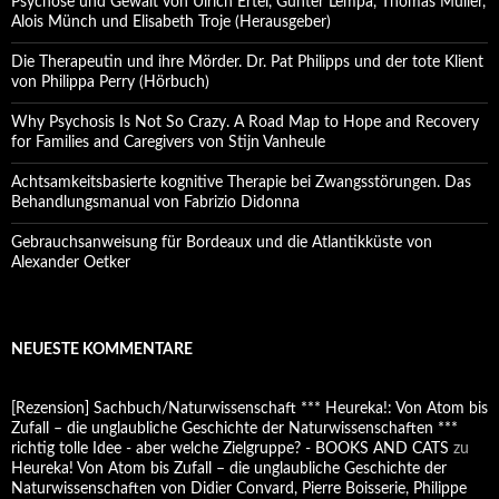
Psychose und Gewalt von Ulrich Ertel, Günter Lempa, Thomas Müller,
Alois Münch und Elisabeth Troje (Herausgeber)
Die Therapeutin und ihre Mörder. Dr. Pat Philipps und der tote Klient
von Philippa Perry (Hörbuch)
Why Psychosis Is Not So Crazy. A Road Map to Hope and Recovery
for Families and Caregivers von Stijn Vanheule
Achtsamkeitsbasierte kognitive Therapie bei Zwangsstörungen. Das
Behandlungsmanual von Fabrizio Didonna
Gebrauchsanweisung für Bordeaux und die Atlantikküste von
Alexander Oetker
NEUESTE KOMMENTARE
[Rezension] Sachbuch/Naturwissenschaft *** Heureka!: Von Atom bis
Zufall – die unglaubliche Geschichte der Naturwissenschaften ***
richtig tolle Idee - aber welche Zielgruppe? - BOOKS AND CATS
zu
Heureka! Von Atom bis Zufall – die unglaubliche Geschichte der
Naturwissenschaften von Didier Convard, Pierre Boisserie, Philippe