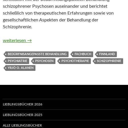
schizophrener Psychosen auseinander und berichtet
schließlich von therapeutischen Erfahrungen sowie von
gesellschaftlichen Aspekten der Behandlung der
Schizophrenie.
Schizophrenie. Entstehung, Erscheinungsformen und die bedür
weiterlesen
→
BEDÜRFNISANGEPASSTE BEHANDLUNG
FACHBUCH
FINNLAND
PSYCHIATRIE
PSYCHOSEN
PSYCHOTHERAPIE
SCHIZOPHRENIE
YRJÖ O. ALANEN
LIEBLINGSBÜCHER 2026
LIEBLINGSBÜCHER 2025
ALLE LIEBLINGSBÜCHER