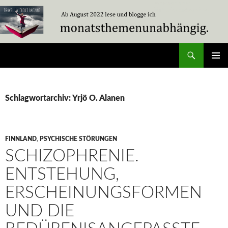
Zum
Inhalt
springen
Suchen
Travel Without Moving
PRIMÄR
MENÜ
Schlagwortarchiv: Yrjö O. Alanen
FINNLAND
,
PSYCHISCHE STÖRUNGEN
SCHIZOPHRENIE.
ENTSTEHUNG,
ERSCHEINUNGSFORMEN
UND DIE