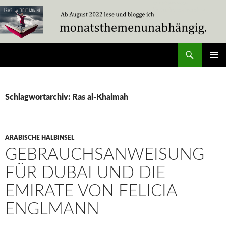
Zum
Inhalt
springen
Suchen
Travel Without Moving
PRIMÄR
MENÜ
Schlagwortarchiv: Ras al-Khaimah
ARABISCHE HALBINSEL
GEBRAUCHSANWEISUNG
FÜR DUBAI UND DIE
EMIRATE VON FELICIA
ENGLMANN