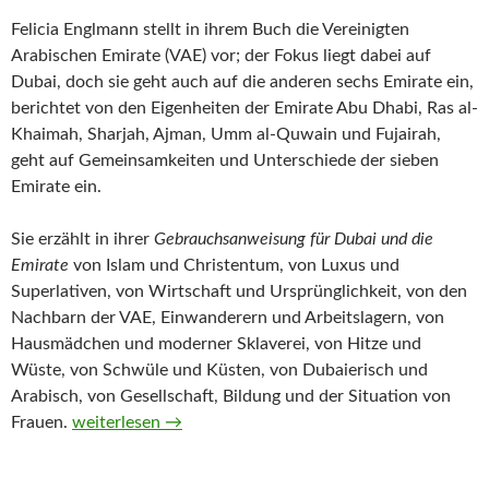
Felicia Englmann stellt in ihrem Buch die Vereinigten
Arabischen Emirate (VAE) vor; der Fokus liegt dabei auf
Dubai, doch sie geht auch auf die anderen sechs Emirate ein,
berichtet von den Eigenheiten der Emirate Abu Dhabi, Ras al-
Khaimah, Sharjah, Ajman, Umm al-Quwain und Fujairah,
geht auf Gemeinsamkeiten und Unterschiede der sieben
Emirate ein.
Sie erzählt in ihrer
Gebrauchsanweisung für Dubai und die
Emirate
von Islam und Christentum, von Luxus und
Superlativen, von Wirtschaft und Ursprünglichkeit, von den
Nachbarn der VAE, Einwanderern und Arbeitslagern, von
Hausmädchen und moderner Sklaverei, von Hitze und
Wüste, von Schwüle und Küsten, von Dubaierisch und
Arabisch, von Gesellschaft, Bildung und der Situation von
Gebrauchsanweisung für Dubai und die Emirate von Fe
Frauen.
weiterlesen
→