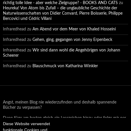
richtig tolle Idee - aber welche Zielgruppe? - BOOKS AND CATS
zu
Heureka! Von Atom bis Zufall – die unglaubliche Geschichte der
Naturwissenschaften von Didier Convard, Pierre Boisserie, Philippe
Bercovici und Cédric Villani
Infraredhead
zu
Am Abend vor dem Meer von Khaled Hosseini
Infraredhead
zu
Gehen, ging, gegangen von Jenny Erpenbeck
Infraredhead
zu
Wir sind dann wohl die Angehörigen von Johann
Scheerer
Infraredhead
zu
Blauschmuck von Katharina Winkler
Angst, meinen Blog nie wiederzufinden und deshalb spannende
Bücher zu verpassen?
Dann füge am besten gleich ein Lesezeichen hinzu oder folge mir per
Diese Website verwendet
Email oder auf Facebook!
funktionale Cookies und