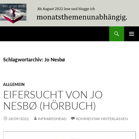
Zum
Inhalt
springen
Suchen
Travel Without Moving
PRIMÄR
MENÜ
Schlagwortarchiv: Jo Nesbø
ALLGEMEIN
EIFERSUCHT VON JO
NESBØ (HÖRBUCH)
28/09/2022
INFRAREDHEAD
KOMMENTAR HINTERLASSEN