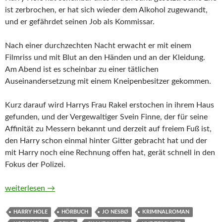
ist zerbrochen, er hat sich wieder dem Alkohol zugewandt,
und er gefährdet seinen Job als Kommissar.
Nach einer durchzechten Nacht erwacht er mit einem
Filmriss und mit Blut an den Händen und an der Kleidung.
Am Abend ist es scheinbar zu einer tätlichen
Auseinandersetzung mit einem Kneipenbesitzer gekommen.
Kurz darauf wird Harrys Frau Rakel erstochen in ihrem Haus
gefunden, und der Vergewaltiger Svein Finne, der für seine
Affinität zu Messern bekannt und derzeit auf freiem Fuß ist,
den Harry schon einmal hinter Gitter gebracht hat und der
mit Harry noch eine Rechnung offen hat, gerät schnell in den
Fokus der Polizei.
Messer von Jo Nesbø (Hörbuch)
weiterlesen
→
HARRY HOLE
HÖRBUCH
JO NESBØ
KRIMINALROMAN