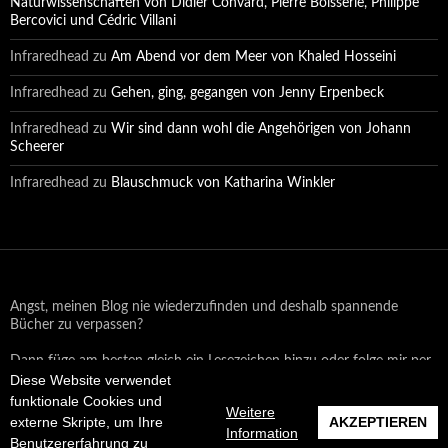
Naturwissenschaften von Didier Convard, Pierre Boisserie, Philippe
Bercovici und Cédric Villani
Infraredhead
zu
Am Abend vor dem Meer von Khaled Hosseini
Infraredhead
zu
Gehen, ging, gegangen von Jenny Erpenbeck
Infraredhead
zu
Wir sind dann wohl die Angehörigen von Johann
Scheerer
Infraredhead
zu
Blauschmuck von Katharina Winkler
Angst, meinen Blog nie wiederzufinden und deshalb spannende
Bücher zu verpassen?
Dann füge am besten gleich ein Lesezeichen hinzu oder folge mir per
Diese Website verwendet
Email oder auf Facebook!
funktionale Cookies und
Weitere
externe Skripte, um Ihre
AKZEPTIEREN
Information
Benutzererfahrung zu