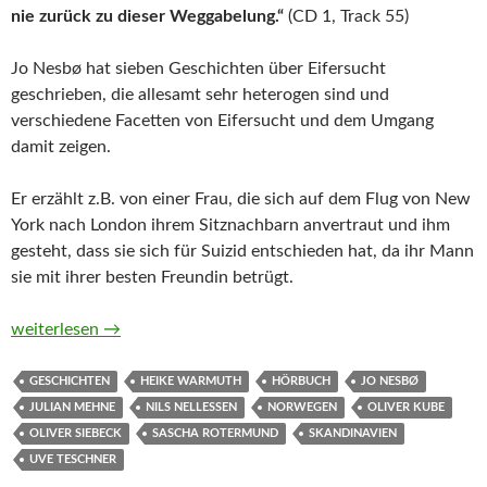
nie zurück zu dieser Weggabelung.“
(CD 1, Track 55)
Jo Nesbø hat sieben Geschichten über Eifersucht
geschrieben, die allesamt sehr heterogen sind und
verschiedene Facetten von Eifersucht und dem Umgang
damit zeigen.
Er erzählt z.B. von einer Frau, die sich auf dem Flug von New
York nach London ihrem Sitznachbarn anvertraut und ihm
gesteht, dass sie sich für Suizid entschieden hat, da ihr Mann
sie mit ihrer besten Freundin betrügt.
Eifersucht von Jo Nesbø (Hörbuch)
weiterlesen
→
GESCHICHTEN
HEIKE WARMUTH
HÖRBUCH
JO NESBØ
JULIAN MEHNE
NILS NELLESSEN
NORWEGEN
OLIVER KUBE
OLIVER SIEBECK
SASCHA ROTERMUND
SKANDINAVIEN
UVE TESCHNER