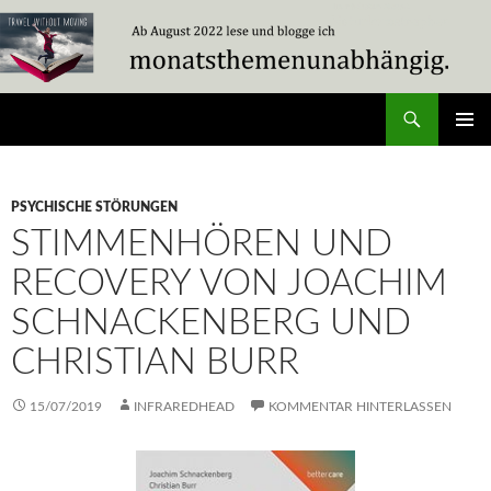
Zum
Inhalt
springen
Suchen
Travel Without Moving
PRIMÄR
MENÜ
PSYCHISCHE STÖRUNGEN
STIMMENHÖREN UND
RECOVERY VON JOACHIM
SCHNACKENBERG UND
CHRISTIAN BURR
15/07/2019
INFRAREDHEAD
KOMMENTAR HINTERLASSEN