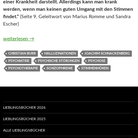
einer Krankheit darstellt. Allerdings kann man krank
werden, wenn man keinen guten Umgang mit den Stimmen
findet.“
(Seite 9, Geleitwort von Marius Romme und Sandra
Escher)
Stimmenhören und Recovery von Joachim Schnackenberg und C
weiterlesen
→
CHRISTIAN BURR
HALLUZINATIONEN
JOACHIM SCHNACKENBERG
PSYCHIATRIE
PSYCHISCHE STÖRUNGEN
PSYCHOSE
PSYCHOTHERAPIE
SCHIZOPHRENIE
STIMMENHÖREN
LIEBLINGSBÜCHER 2026
LIEBLINGSBÜCHER 2025
ALLE LIEBLINGSBÜCHER