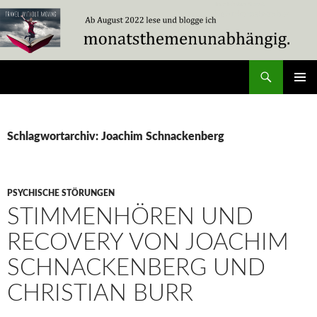
Zum
Inhalt
springen
Suchen
Travel Without Moving
PRIMÄR
MENÜ
Schlagwortarchiv: Joachim Schnackenberg
PSYCHISCHE STÖRUNGEN
STIMMENHÖREN UND
RECOVERY VON JOACHIM
SCHNACKENBERG UND
CHRISTIAN BURR