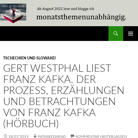
Zum
Inhalt
springen
Suchen
Travel Without Moving
PRIMÄR
MENÜ
TSCHECHIEN UND SLOWAKEI
GERT WESTPHAL LIEST
FRANZ KAFKA. DER
PROZESS, ERZÄHLUNGEN
UND BETRACHTUNGEN
VON FRANZ KAFKA
(HÖRBUCH)
18/07/2019
INFRAREDHEAD
KOMMENTAR HINTERLASSEN