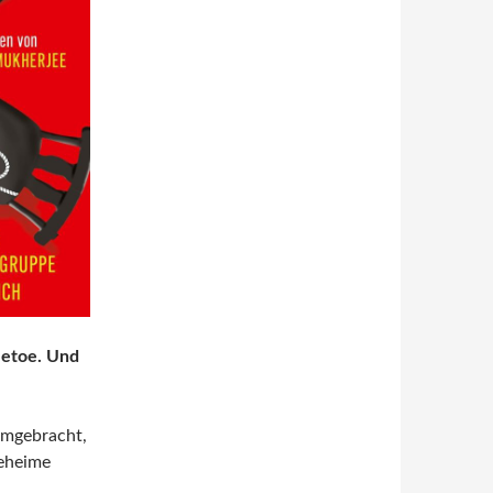
tletoe. Und
umgebracht,
geheime