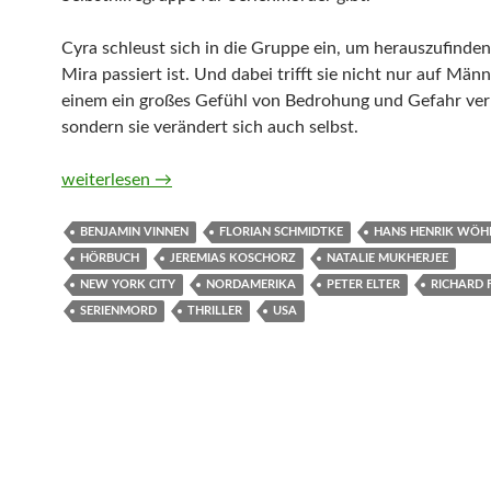
Cyra schleust sich in die Gruppe ein, um herauszufinden
Mira passiert ist. Und dabei trifft sie nicht nur auf Männ
einem ein großes Gefühl von Bedrohung und Gefahr ver
sondern sie verändert sich auch selbst.
Serial Killer Support Group – Diese Selbsthilfegruppe i
weiterlesen
→
BENJAMIN VINNEN
FLORIAN SCHMIDTKE
HANS HENRIK WÖH
HÖRBUCH
JEREMIAS KOSCHORZ
NATALIE MUKHERJEE
NEW YORK CITY
NORDAMERIKA
PETER ELTER
RICHARD F
SERIENMORD
THRILLER
USA