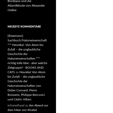
Bordeaux und die
Atlantikküste von Alexander
Oetker
NEUESTE KOMMENTARE
[Rezension]
Sachbuch/Naturwissenschaft
*** Heureka!: Von Atom bis
Zufall – die unglaubliche
Geschichte der
Naturwissenschaften ***
richtig tolle Idee - aber welche
Zielgruppe? - BOOKS AND
CATS
zu
Heureka! Von Atom
bis Zufall – die unglaubliche
Geschichte der
Naturwissenschaften von
Didier Convard, Pierre
Boisserie, Philippe Bercovici
und Cédric Villani
Infraredhead
zu
Am Abend vor
dem Meer von Khaled