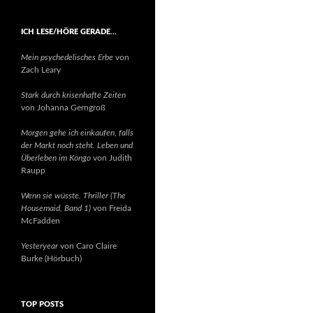
ICH LESE/HÖRE GERADE…
Mein psychedelisches Erbe
von
Zach Leary
Stark durch krisenhafte Zeiten
von Johanna Gerngroß
Morgen gehe ich einkaufen, falls
der Markt noch steht. Leben und
Überleben im Kongo
von Judith
Raupp
Wenn sie wüsste. Thriller (The
Housemaid, Band 1)
von Freida
McFadden
Yesteryear
von Caro Claire
Burke (Hörbuch)
TOP POSTS