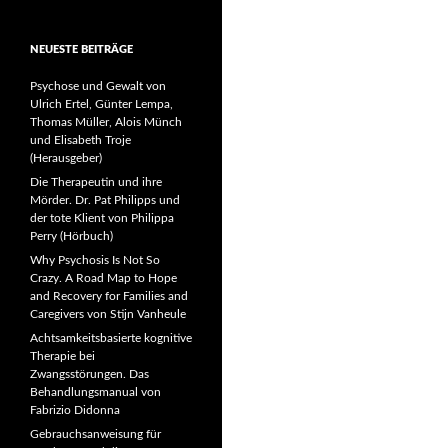
NEUESTE BEITRÄGE
Psychose und Gewalt von
Ulrich Ertel, Günter Lempa,
Thomas Müller, Alois Münch
und Elisabeth Troje
(Herausgeber)
Die Therapeutin und ihre
Mörder. Dr. Pat Philipps und
der tote Klient von Philippa
Perry (Hörbuch)
Why Psychosis Is Not So
Crazy. A Road Map to Hope
and Recovery for Families and
Caregivers von Stijn Vanheule
Achtsamkeitsbasierte kognitive
Therapie bei
Zwangsstörungen. Das
Behandlungsmanual von
Fabrizio Didonna
Gebrauchsanweisung für