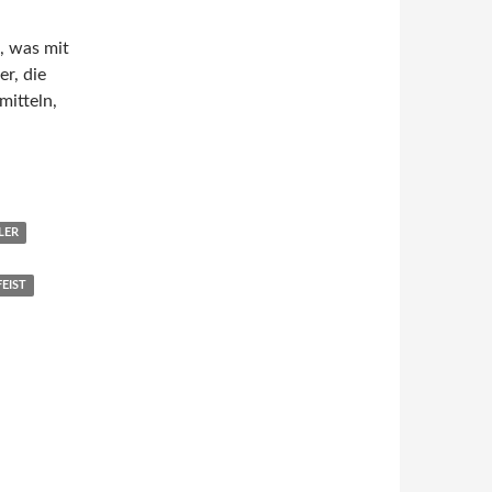
, was mit
er, die
mitteln,
st tödlich von Saratoga Schaefer (Hörbuch)
LER
EIST