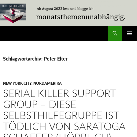
Zum
Inhalt
springen
Suchen
Travel Without Moving
PRIMÄR
MENÜ
Schlagwortarchiv: Peter Elter
NEW YORK CITY
,
NORDAMERIKA
SERIAL KILLER SUPPORT
GROUP – DIESE
SELBSTHILFEGRUPPE IST
TÖDLICH VON SARATOGA