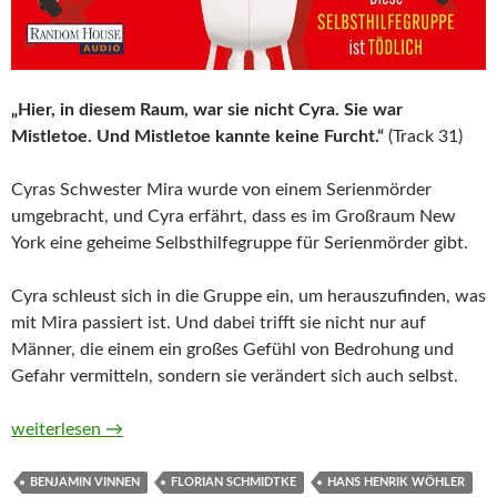
„Hier, in diesem Raum, war sie nicht Cyra. Sie war
Mistletoe. Und Mistletoe kannte keine Furcht.“
(Track 31)
Cyras Schwester Mira wurde von einem Serienmörder
umgebracht, und Cyra erfährt, dass es im Großraum New
York eine geheime Selbsthilfegruppe für Serienmörder gibt.
Cyra schleust sich in die Gruppe ein, um herauszufinden, was
mit Mira passiert ist. Und dabei trifft sie nicht nur auf
Männer, die einem ein großes Gefühl von Bedrohung und
Gefahr vermitteln, sondern sie verändert sich auch selbst.
Serial Killer Support Group – Diese Selbsthilfegruppe ist tödl
weiterlesen
→
BENJAMIN VINNEN
FLORIAN SCHMIDTKE
HANS HENRIK WÖHLER