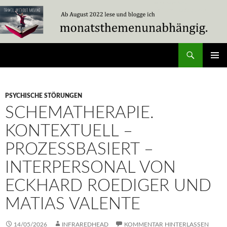
Zum
Inhalt
springen
Suchen
Travel Without Moving
PRIMÄR
MENÜ
PSYCHISCHE STÖRUNGEN
SCHEMATHERAPIE.
KONTEXTUELL –
PROZESSBASIERT –
INTERPERSONAL VON
ECKHARD ROEDIGER UND
MATIAS VALENTE
14/05/2026
INFRAREDHEAD
KOMMENTAR HINTERLASSEN