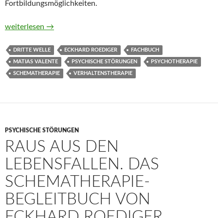
Fortbildungsmöglichkeiten.
Schematherapie. Kontextuell – prozessbasiert – interpersonal
weiterlesen
→
DRITTE WELLE
ECKHARD ROEDIGER
FACHBUCH
MATIAS VALENTE
PSYCHISCHE STÖRUNGEN
PSYCHOTHERAPIE
SCHEMATHERAPIE
VERHALTENSTHERAPIE
PSYCHISCHE STÖRUNGEN
RAUS AUS DEN
LEBENSFALLEN. DAS
SCHEMATHERAPIE-
BEGLEITBUCH VON
ECKHARD ROEDIGER