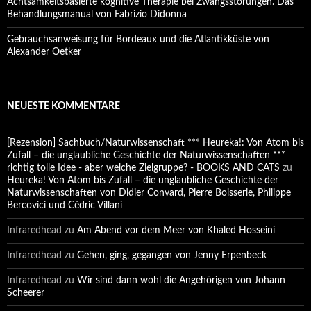
Achtsamkeitsbasierte kognitive Therapie bei Zwangsstörungen. Das
Behandlungsmanual von Fabrizio Didonna
Gebrauchsanweisung für Bordeaux und die Atlantikküste von
Alexander Oetker
NEUESTE KOMMENTARE
[Rezension] Sachbuch/Naturwissenschaft *** Heureka!: Von Atom bis
Zufall – die unglaubliche Geschichte der Naturwissenschaften ***
richtig tolle Idee - aber welche Zielgruppe? - BOOKS AND CATS
zu
Heureka! Von Atom bis Zufall – die unglaubliche Geschichte der
Naturwissenschaften von Didier Convard, Pierre Boisserie, Philippe
Bercovici und Cédric Villani
Infraredhead
zu
Am Abend vor dem Meer von Khaled Hosseini
Infraredhead
zu
Gehen, ging, gegangen von Jenny Erpenbeck
Infraredhead
zu
Wir sind dann wohl die Angehörigen von Johann
Scheerer