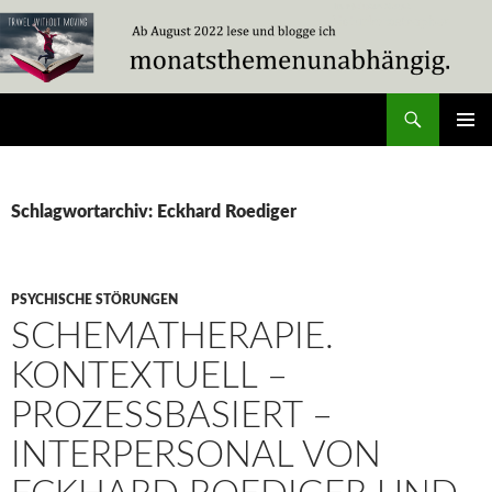
Zum
Inhalt
springen
Suchen
Travel Without Moving
PRIMÄR
MENÜ
Schlagwortarchiv: Eckhard Roediger
PSYCHISCHE STÖRUNGEN
SCHEMATHERAPIE.
KONTEXTUELL –
PROZESSBASIERT –
INTERPERSONAL VON