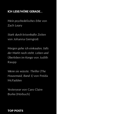
ICH LESE/HÖRE GERADE…
Mein psychedelisches Erbe
von
Zach Leary
Stark durch krisenhafte Zeiten
von Johanna Gerngroß
Morgen gehe ich einkaufen, falls
der Markt noch steht. Leben und
Überleben im Kongo
von Judith
Raupp
Wenn sie wüsste. Thriller (The
Housemaid, Band 1)
von Freida
McFadden
Yesteryear
von Caro Claire
Burke (Hörbuch)
TOP POSTS