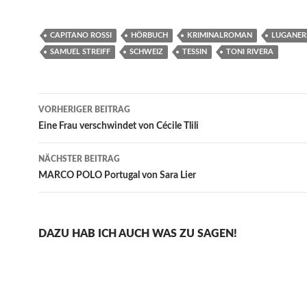
CAPITANO ROSSI
HÖRBUCH
KRIMINALROMAN
LUGANER
SAMUEL STREIFF
SCHWEIZ
TESSIN
TONI RIVERA
Beitragsnavigation
VORHERIGER BEITRAG
Eine Frau verschwindet von Cécile Tlili
NÄCHSTER BEITRAG
MARCO POLO Portugal von Sara Lier
DAZU HAB ICH AUCH WAS ZU SAGEN!