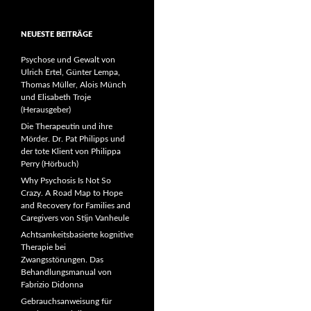
NEUESTE BEITRÄGE
Psychose und Gewalt von
Ulrich Ertel, Günter Lempa,
Thomas Müller, Alois Münch
und Elisabeth Troje
(Herausgeber)
Die Therapeutin und ihre
Mörder. Dr. Pat Philipps und
der tote Klient von Philippa
Perry (Hörbuch)
Why Psychosis Is Not So
Crazy. A Road Map to Hope
and Recovery for Families and
Caregivers von Stijn Vanheule
Achtsamkeitsbasierte kognitive
Therapie bei
Zwangsstörungen. Das
Behandlungsmanual von
Fabrizio Didonna
Gebrauchsanweisung für