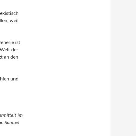
existisch
len, weil
enerie ist
 Welt der
zt an den
ehlen und
ermittelt im
von Samuel