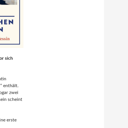
or sich
ntin
“ enthält.
ogar zwei
ein scheint
ine erste