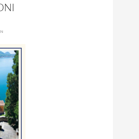
ONI
EN