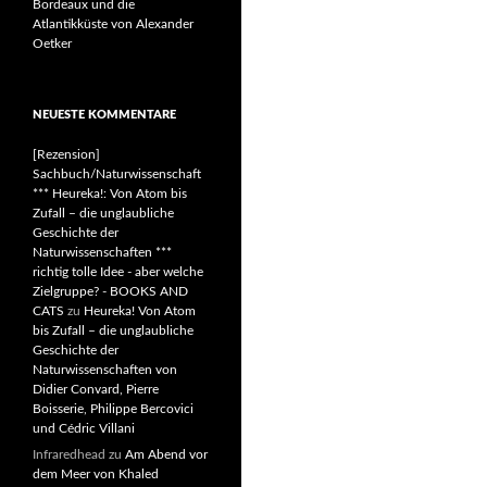
Bordeaux und die
Atlantikküste von Alexander
Oetker
NEUESTE KOMMENTARE
[Rezension]
Sachbuch/Naturwissenschaft
*** Heureka!: Von Atom bis
Zufall – die unglaubliche
Geschichte der
Naturwissenschaften ***
richtig tolle Idee - aber welche
Zielgruppe? - BOOKS AND
CATS
zu
Heureka! Von Atom
bis Zufall – die unglaubliche
Geschichte der
Naturwissenschaften von
Didier Convard, Pierre
Boisserie, Philippe Bercovici
und Cédric Villani
Infraredhead
zu
Am Abend vor
dem Meer von Khaled