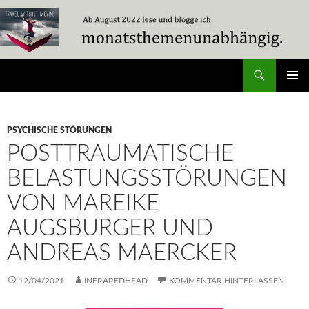
Zum
Inhalt
springen
Suchen
Travel Without Moving
PRIMÄR
MENÜ
PSYCHISCHE STÖRUNGEN
POSTTRAUMATISCHE
BELASTUNGSSTÖRUNGEN
VON MAREIKE
AUGSBURGER UND
ANDREAS MAERCKER
12/04/2021
INFRAREDHEAD
KOMMENTAR HINTERLASSEN