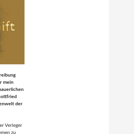
reibung
ür mein
hauerlichen
Gottfried
henwelt der
er Verleger
remen zu