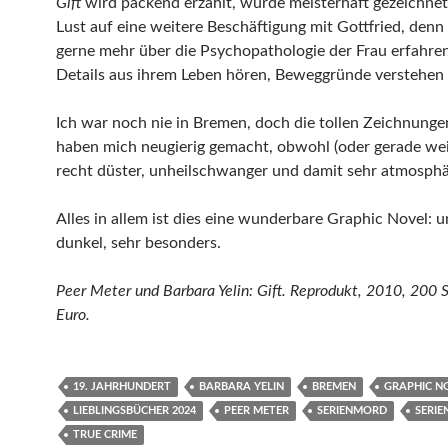
Gift
wird packend erzählt, wurde meisterhaft gezeichne
Lust auf eine weitere Beschäftigung mit Gottfried, denn
gerne mehr über die Psychopathologie der Frau erfahre
Details aus ihrem Leben hören, Beweggründe verstehen
Ich war noch nie in Bremen, doch die tollen Zeichnunge
haben mich neugierig gemacht, obwohl (oder gerade weil
recht düster, unheilschwanger und damit sehr atmosphä
Alles in allem ist dies eine wunderbare Graphic Novel: u
dunkel, sehr besonders.
Peer Meter und Barbara Yelin: Gift. Reprodukt, 2010, 200 
Euro.
19. JAHRHUNDERT
BARBARA YELIN
BREMEN
GRAPHIC N
LIEBLINGSBÜCHER 2024
PEER METER
SERIENMORD
SERI
TRUE CRIME