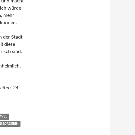
t und macht
 ich würde
n, mehr
 können.
n der Stadt
) diese
risch sind.
nheimlich,
Seiten; 24
OVEL
ENMÖRDERIN