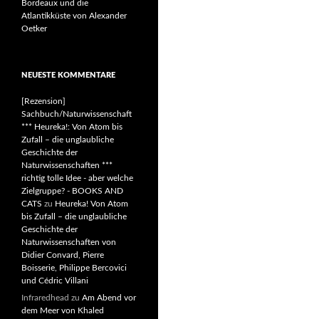
Bordeaux und die
Atlantikküste von Alexander
Oetker
NEUESTE KOMMENTARE
[Rezension]
Sachbuch/Naturwissenschaft
*** Heureka!: Von Atom bis
Zufall – die unglaubliche
Geschichte der
Naturwissenschaften ***
richtig tolle Idee - aber welche
Zielgruppe? - BOOKS AND
CATS
zu
Heureka! Von Atom
bis Zufall – die unglaubliche
Geschichte der
Naturwissenschaften von
Didier Convard, Pierre
Boisserie, Philippe Bercovici
und Cédric Villani
Infraredhead
zu
Am Abend vor
dem Meer von Khaled