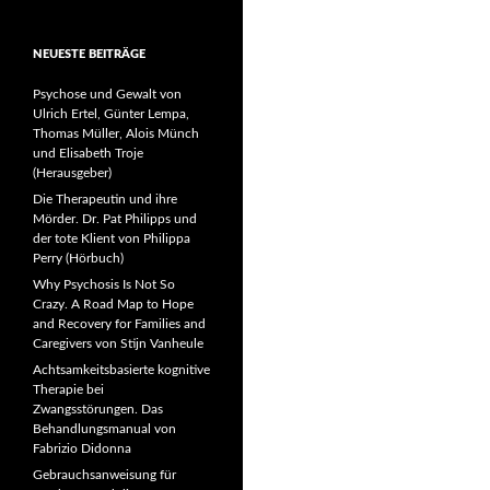
NEUESTE BEITRÄGE
Psychose und Gewalt von
Ulrich Ertel, Günter Lempa,
Thomas Müller, Alois Münch
und Elisabeth Troje
(Herausgeber)
Die Therapeutin und ihre
Mörder. Dr. Pat Philipps und
der tote Klient von Philippa
Perry (Hörbuch)
Why Psychosis Is Not So
Crazy. A Road Map to Hope
and Recovery for Families and
Caregivers von Stijn Vanheule
Achtsamkeitsbasierte kognitive
Therapie bei
Zwangsstörungen. Das
Behandlungsmanual von
Fabrizio Didonna
Gebrauchsanweisung für