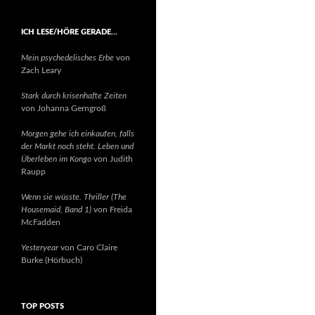
ICH LESE/HÖRE GERADE…
Mein psychedelisches Erbe
von
Zach Leary
Stark durch krisenhafte Zeiten
von Johanna Gerngroß
Morgen gehe ich einkaufen, falls
der Markt noch steht. Leben und
Überleben im Kongo
von Judith
Raupp
Wenn sie wüsste. Thriller (The
Housemaid, Band 1)
von Freida
McFadden
Yesteryear
von Caro Claire
Burke (Hörbuch)
TOP POSTS