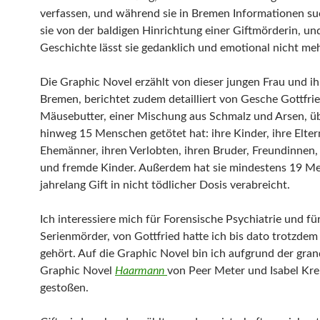
verfassen, und während sie in Bremen Informationen suc
sie von der baldigen Hinrichtung einer Giftmörderin, un
Geschichte lässt sie gedanklich und emotional nicht meh
Die Graphic Novel erzählt von dieser jungen Frau und ihr
Bremen, berichtet zudem detailliert von Gesche Gottfrie
Mäusebutter, einer Mischung aus Schmalz und Arsen, ü
hinweg 15 Menschen getötet hat: ihre Kinder, ihre Eltern
Ehemänner, ihren Verlobten, ihren Bruder, Freundinnen
und fremde Kinder. Außerdem hat sie mindestens 19 M
jahrelang Gift in nicht tödlicher Dosis verabreicht.
Ich interessiere mich für Forensische Psychiatrie und fü
Serienmörder, von Gottfried hatte ich bis dato trotzdem
gehört. Auf die Graphic Novel bin ich aufgrund der gra
Graphic Novel
Haarmann
von Peer Meter und Isabel Kre
gestoßen.