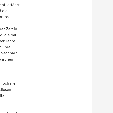
ht, erfährt
d die
r los.
er Zeit in
d, die mit
ber Jahre
, ihre
, Nachbarn
enschen
r
 noch nie
ndiosen
itz