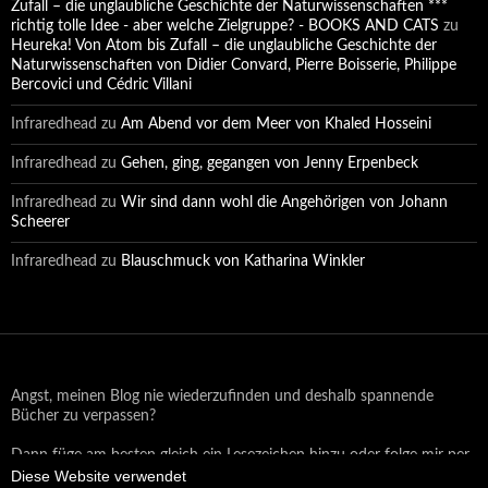
Zufall – die unglaubliche Geschichte der Naturwissenschaften ***
richtig tolle Idee - aber welche Zielgruppe? - BOOKS AND CATS
zu
Heureka! Von Atom bis Zufall – die unglaubliche Geschichte der
Naturwissenschaften von Didier Convard, Pierre Boisserie, Philippe
Bercovici und Cédric Villani
Infraredhead
zu
Am Abend vor dem Meer von Khaled Hosseini
Infraredhead
zu
Gehen, ging, gegangen von Jenny Erpenbeck
Infraredhead
zu
Wir sind dann wohl die Angehörigen von Johann
Scheerer
Infraredhead
zu
Blauschmuck von Katharina Winkler
Angst, meinen Blog nie wiederzufinden und deshalb spannende
Bücher zu verpassen?
Dann füge am besten gleich ein Lesezeichen hinzu oder folge mir per
Diese Website verwendet
Email oder auf Facebook!