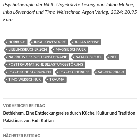
Psychotherapie der Welt. Ungekürzte Lesung von Julian Mehne,
Inka Löwendorf und Timo Weisschnur. Argon Verlag, 2024; 20,95
Euro.
HÖRBUCH
INKA LÖWENDORF
JULIAN MEHNE
LIEBLINGSBÜCHER 2024
MAGGIE SCHAUER
NARRATIVE EXPOSITIONSTHERAPIE
NATALY BLEUEL
NET
POSTTRAUMATISCHE BELASTUNGSSTÖRUNG
PSYCHISCHE STÖRUNGEN
PSYCHOTHERAPIE
SACHHÖRBUCH
TIMO WEISSCHNUR
TRAUMA
Beitragsnavigation
VORHERIGER BEITRAG
Bethlehem. Eine Entdeckungsreise durch Küche, Kultur und Tradition
Palästinas von Fadi Kattan
NÄCHSTER BEITRAG