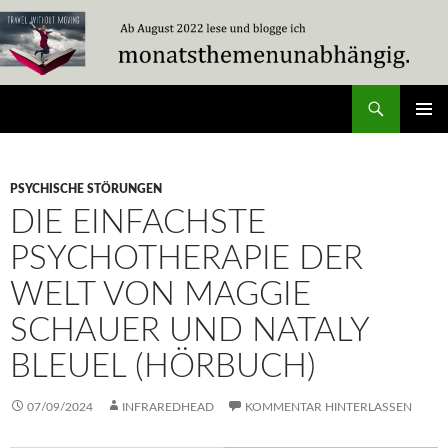
Zum
Inhalt
springen
Suchen
Travel Without Moving
PRIMÄR
MENÜ
PSYCHISCHE STÖRUNGEN
DIE EINFACHSTE
PSYCHOTHERAPIE DER
WELT VON MAGGIE
SCHAUER UND NATALY
BLEUEL (HÖRBUCH)
07/09/2024
INFRAREDHEAD
KOMMENTAR HINTERLASSEN