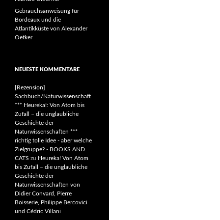
Gebrauchsanweisung für
Bordeaux und die
Atlantikküste von Alexander
Oetker
NEUESTE KOMMENTARE
[Rezension]
Sachbuch/Naturwissenschaft
*** Heureka!: Von Atom bis
Zufall – die unglaubliche
Geschichte der
Naturwissenschaften ***
richtig tolle Idee - aber welche
Zielgruppe? - BOOKS AND
CATS
zu
Heureka! Von Atom
bis Zufall – die unglaubliche
Geschichte der
Naturwissenschaften von
Didier Convard, Pierre
Boisserie, Philippe Bercovici
und Cédric Villani