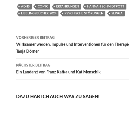
ADHS
COMIC
ERFAHRUNGEN
HANNAH SCHMIDTPOTT
LIEBLINGSBÜCHER 2024
PSYCHISCHE STÖRUNGEN
SLINGA
Beitragsnavigation
VORHERIGER BEITRAG
Wirksamer werden. Impulse und Interventionen für den Therapie
Tanja Dörner
NÄCHSTER BEITRAG
Ein Landarzt von Franz Kafka und Kat Menschik
DAZU HAB ICH AUCH WAS ZU SAGEN!