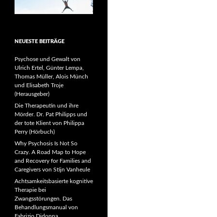
NEUESTE BEITRÄGE
Psychose und Gewalt von
Ulrich Ertel, Günter Lempa,
Thomas Müller, Alois Münch
und Elisabeth Troje
(Herausgeber)
Die Therapeutin und ihre
Mörder. Dr. Pat Philipps und
der tote Klient von Philippa
Perry (Hörbuch)
Why Psychosis Is Not So
Crazy. A Road Map to Hope
and Recovery for Families and
Caregivers von Stijn Vanheule
Achtsamkeitsbasierte kognitive
Therapie bei
Zwangsstörungen. Das
Behandlungsmanual von
Fabrizio Didonna