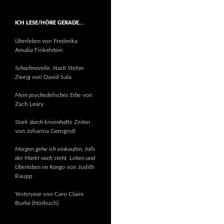
ICH LESE/HÖRE GERADE…
Überleben
von Frederika
Amalia Finkelstein
Schachnovelle. Nach Stefan
Zweig
von David Sala
Mein psychedelisches Erbe
von
Zach Leary
Stark durch krisenhafte Zeiten
von Johanna Gerngroß
Morgen gehe ich einkaufen, falls
der Markt noch steht. Leben und
Überleben im Kongo
von Judith
Raupp
Yesteryear
von Caro Claire
Burke (Hörbuch)