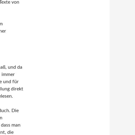
Texte von
em
ner
paß, und da
ch immer
e und für
lung direkt
elesen.
Buch. Die
en
, dass man
nt, die