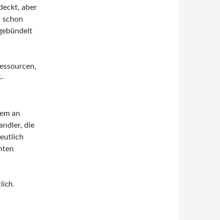
deckt, aber
h schon
gebündelt
Ressourcen,
S-
lem an
ndler, die
eutlich
hten
lich.