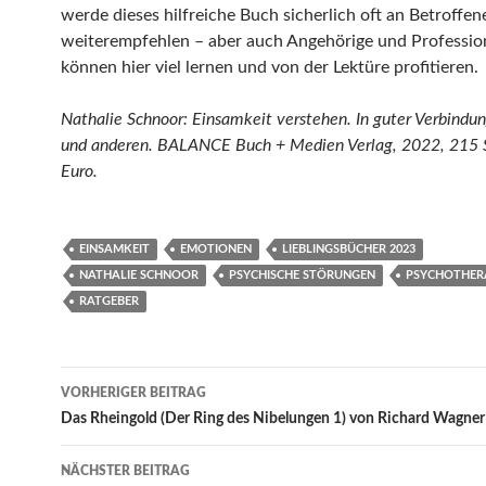
werde dieses hilfreiche Buch sicherlich oft an Betroffen
weiterempfehlen – aber auch Angehörige und Professio
können hier viel lernen und von der Lektüre profitieren.
Nathalie Schnoor: Einsamkeit verstehen. In guter Verbindu
und anderen. BALANCE Buch + Medien Verlag, 2022, 215 S
Euro.
EINSAMKEIT
EMOTIONEN
LIEBLINGSBÜCHER 2023
NATHALIE SCHNOOR
PSYCHISCHE STÖRUNGEN
PSYCHOTHER
RATGEBER
Beitragsnavigation
VORHERIGER BEITRAG
Das Rheingold (Der Ring des Nibelungen 1) von Richard Wagner 
NÄCHSTER BEITRAG