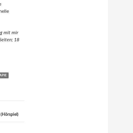
e
nelle
ng mit mir
eiten; 18
APIE
(Hörspiel)