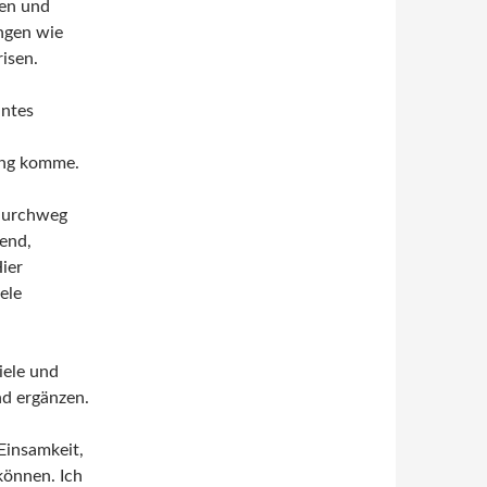
gen und
ngen wie
isen.
antes
ung komme.
 durchweg
end,
ier
ele
iele und
nd ergänzen.
Einsamkeit,
können. Ich