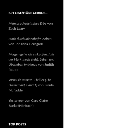
ICH LESE/HÖRE GERADE…
Mein psychedelisches Erbe
von
Zach Leary
Stark durch krisenhafte Zeiten
von Johanna Gerngroß
Morgen gehe ich einkaufen, falls
der Markt noch steht. Leben und
Überleben im Kongo
von Judith
Raupp
Wenn sie wüsste. Thriller (The
Housemaid, Band 1)
von Freida
McFadden
Yesteryear
von Caro Claire
Burke (Hörbuch)
TOP POSTS