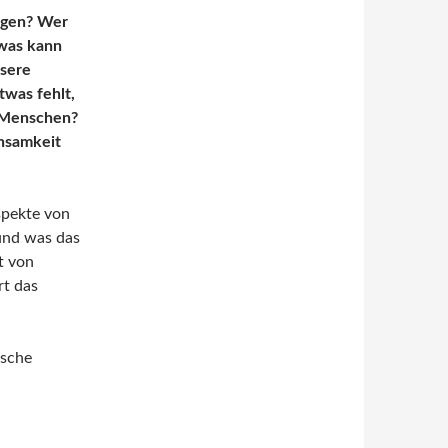
olgen? Wer
 was kann
nsere
was fehlt,
r Menschen?
insamkeit
spekte von
 und was das
t von
rt das
ische