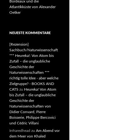
Bordeaux und die
Atlantikküste von Alexander
Oetker
NEUESTE KOMMENTARE
[Rezension]
Sachbuch/Naturwissenschaft
*** Heureka!: Von Atom bis
Zufall – die unglaubliche
Geschichte der
Naturwissenschaften ***
richtig tolle Idee - aber welche
Zielgruppe? - BOOKS AND
CATS
zu
Heureka! Von Atom
bis Zufall – die unglaubliche
Geschichte der
Naturwissenschaften von
Didier Convard, Pierre
Boisserie, Philippe Bercovici
und Cédric Villani
Infraredhead
zu
Am Abend vor
dem Meer von Khaled