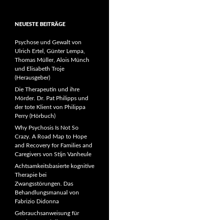
NEUESTE BEITRÄGE
Psychose und Gewalt von
Ulrich Ertel, Günter Lempa,
Thomas Müller, Alois Münch
und Elisabeth Troje
(Herausgeber)
Die Therapeutin und ihre
Mörder. Dr. Pat Philipps und
der tote Klient von Philippa
Perry (Hörbuch)
Why Psychosis Is Not So
Crazy. A Road Map to Hope
and Recovery for Families and
Caregivers von Stijn Vanheule
Achtsamkeitsbasierte kognitive
Therapie bei
Zwangsstörungen. Das
Behandlungsmanual von
Fabrizio Didonna
Gebrauchsanweisung für