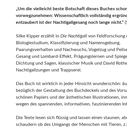
„Um die vielleicht beste Botschaft dieses Buches scho
vorwegzunehmen: Wissenschaftlich vollständig ergründ
entzaubert ist der Nachtigallgesang noch lange nicht.“
(
Silke Kipper erzählt in
Die Nachtigall
von Feldforschung
Biologiestudium, Klassifizierung und Namensgebung,
Paarungsverhalten und Nachwuchs, Vogelzug und Peils
Gesang und Lombard-Effekt, Prägungslernen und Spieg
Dichtung und Sagen, klassischer Musik und David Roth
Nachtigallzungen und Trappserei.
Das Buch ist wirklich in jeder Hinsicht wunderschön: äu
bezüglich der Gestaltung des Buchdeckels und des Vorsa
schönen Papiers und der ästhetischen Illustrationen, inn
wegen des spannenden, informativen, faszinierenden Inh
Die Texte lesen sich flüssig und lassen einen staunen, a
schaudern ob des Umgangs der Menschen mit Tieren, z.