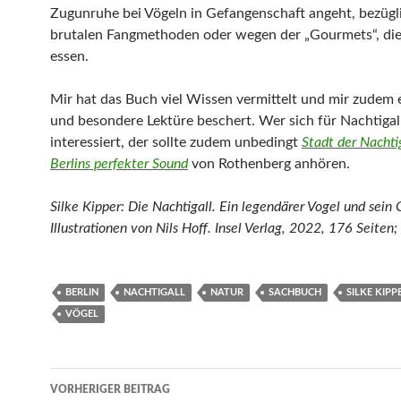
Zugunruhe bei Vögeln in Gefangenschaft angeht, bezügl
brutalen Fangmethoden oder wegen der „Gourmets“, die
essen.
Mir hat das Buch viel Wissen vermittelt und mir zudem 
und besondere Lektüre beschert. Wer sich für Nachtigal
interessiert, der sollte zudem unbedingt
Stadt der Nachti
Berlins perfekter Sound
von Rothenberg anhören.
Silke Kipper: Die Nachtigall. Ein legendärer Vogel und sein
Illustrationen von Nils Hoff. Insel Verlag, 2022, 176 Seiten;
BERLIN
NACHTIGALL
NATUR
SACHBUCH
SILKE KIPP
VÖGEL
Beitragsnavigation
VORHERIGER BEITRAG