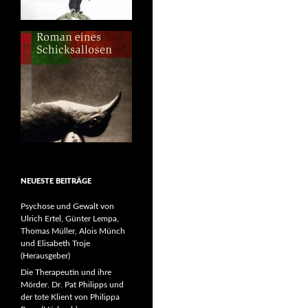
NEUESTE BEITRÄGE
Psychose und Gewalt von
Ulrich Ertel, Günter Lempa,
Thomas Müller, Alois Münch
und Elisabeth Troje
(Herausgeber)
Die Therapeutin und ihre
Mörder. Dr. Pat Philipps und
der tote Klient von Philippa