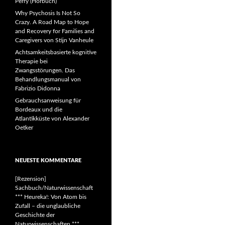
Perry (Hörbuch)
Why Psychosis Is Not So
Crazy. A Road Map to Hope
and Recovery for Families and
Caregivers von Stijn Vanheule
Achtsamkeitsbasierte kognitive
Therapie bei
Zwangsstörungen. Das
Behandlungsmanual von
Fabrizio Didonna
Gebrauchsanweisung für
Bordeaux und die
Atlantikküste von Alexander
Oetker
NEUESTE KOMMENTARE
[Rezension]
Sachbuch/Naturwissenschaft
*** Heureka!: Von Atom bis
Zufall – die unglaubliche
Geschichte der
Naturwissenschaften ***