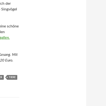
ich der
 Singvögel
eine schöne
len
gallen.
 Gesang. Mit
 20 Euro.
ER
TIERE