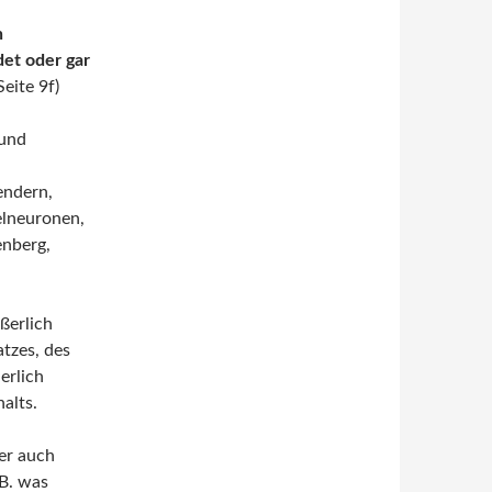
n
et oder gar
Seite 9f)
 und
endern,
elneuronen,
enberg,
ßerlich
tzes, des
erlich
alts.
ber auch
B. was