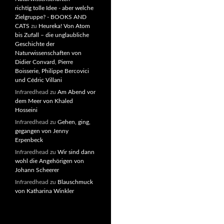
richtig tolle Idee - aber welche
Zielgruppe? - BOOKS AND
CATS
zu
Heureka! Von Atom
bis Zufall – die unglaubliche
Geschichte der
Naturwissenschaften von
Didier Convard, Pierre
Boisserie, Philippe Bercovici
und Cédric Villani
Infraredhead
zu
Am Abend vor
dem Meer von Khaled
Hosseini
Infraredhead
zu
Gehen, ging,
gegangen von Jenny
Erpenbeck
Infraredhead
zu
Wir sind dann
wohl die Angehörigen von
Johann Scheerer
Infraredhead
zu
Blauschmuck
von Katharina Winkler