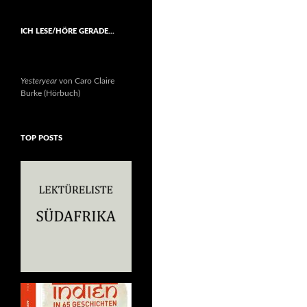
ICH LESE/HÖRE GERADE…
Yesteryear
von Caro Claire
Burke (Hörbuch)
TOP POSTS