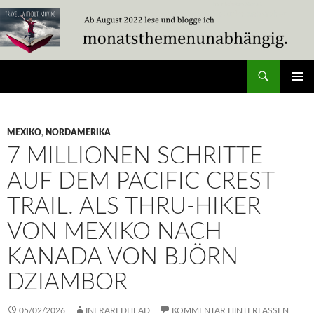
Zum
Inhalt
springen
Suchen
Travel Without Moving
PRIMÄR
MENÜ
MEXIKO
,
NORDAMERIKA
7 MILLIONEN SCHRITTE
AUF DEM PACIFIC CREST
TRAIL. ALS THRU-HIKER
VON MEXIKO NACH
KANADA VON BJÖRN
DZIAMBOR
05/02/2026
INFRAREDHEAD
KOMMENTAR HINTERLASSEN