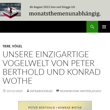
Zum
Inhalt
springen
Suchen
Travel Without Moving
PRIMÄR
MENÜ
TIERE
,
VÖGEL
UNSERE EINZIGARTIGE
VOGELWELT VON PETER
BERTHOLD UND KONRAD
WOTHE
10/12/2021
INFRAREDHEAD
KOMMENTAR HINTERLASSEN