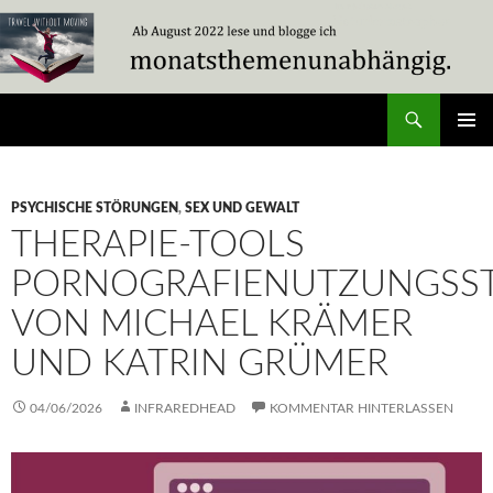
Zum
Inhalt
springen
Suchen
Travel Without Moving
PRIMÄR
MENÜ
PSYCHISCHE STÖRUNGEN
,
SEX UND GEWALT
THERAPIE-TOOLS
PORNOGRAFIENUTZUNGSS
VON MICHAEL KRÄMER
UND KATRIN GRÜMER
04/06/2026
INFRAREDHEAD
KOMMENTAR HINTERLASSEN