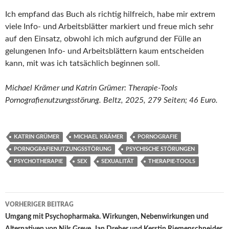
Ich empfand das Buch als richtig hilfreich, habe mir extrem
viele Info- und Arbeitsblätter markiert und freue mich sehr
auf den Einsatz, obwohl ich mich aufgrund der Fülle an
gelungenen Info- und Arbeitsblättern kaum entscheiden
kann, mit was ich tatsächlich beginnen soll.
Michael Krämer und Katrin Grümer: Therapie-Tools
Pornografienutzungsstörung. Beltz, 2025, 279 Seiten; 46 Euro.
KATRIN GRÜMER
MICHAEL KRÄMER
PORNOGRAFIE
PORNOGRAFIENUTZUNGSSTÖRUNG
PSYCHISCHE STÖRUNGEN
PSYCHOTHERAPIE
SEX
SEXUALITÄT
THERAPIE-TOOLS
Beitragsnavigation
VORHERIGER BEITRAG
Umgang mit Psychopharmaka. Wirkungen, Nebenwirkungen und