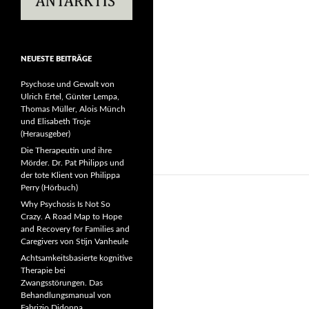
NEUESTE BEITRÄGE
Psychose und Gewalt von
Ulrich Ertel, Günter Lempa,
Thomas Müller, Alois Münch
und Elisabeth Troje
(Herausgeber)
Die Therapeutin und ihre
Mörder. Dr. Pat Philipps und
der tote Klient von Philippa
Perry (Hörbuch)
Why Psychosis Is Not So
Crazy. A Road Map to Hope
and Recovery for Families and
Caregivers von Stijn Vanheule
Achtsamkeitsbasierte kognitive
Therapie bei
Zwangsstörungen. Das
Behandlungsmanual von
Fabrizio Didonna