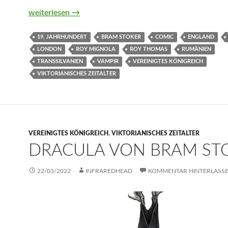
Bram Stoker’s Dracula – Comic zum Film von Roy Thom
weiterlesen
→
19. JAHRHUNDERT
BRAM STOKER
COMIC
ENGLAND
LONDON
ROY MIGNOLA
ROY THOMAS
RUMÄNIEN
TRANSSILVANIEN
VAMPIR
VEREINIGTES KÖNIGREICH
VIKTORIANISCHES ZEITALTER
VEREINIGTES KÖNIGREICH
,
VIKTORIANISCHES ZEITALTER
DRACULA VON BRAM ST
22/03/2022
INFRAREDHEAD
KOMMENTAR HINTERLASS