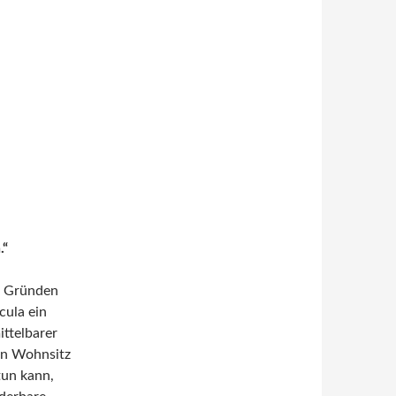
.“
n Gründen
cula ein
ttelbarer
en Wohnsitz
tun kann,