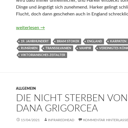
wird bald immer unheimlicher, und Harker entdeckt so
Dinge und ängstigt sich zunehmend. Harker gelingt schli
Flucht, doch dann geschehen auch in England schreckli
Dracula von Bram Stoker
weiterlesen
→
19. JAHRHUNDERT
BRAM STOKER
ENGLAND
KARPATEN
RUMÄNIEN
TRANSSILVANIEN
VAMPIR
VEREINIGTES KÖNI
VIKTORIANISCHES ZEITALTER
ALLGEMEIN
DIE NICHT STERBEN VON
DANA GRIGORCEA
15/04/2021
INFRAREDHEAD
KOMMENTAR HINTERLASS