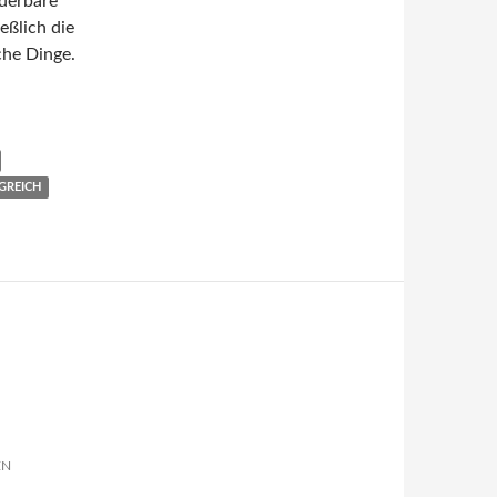
nderbare
eßlich die
che Dinge.
GREICH
EN