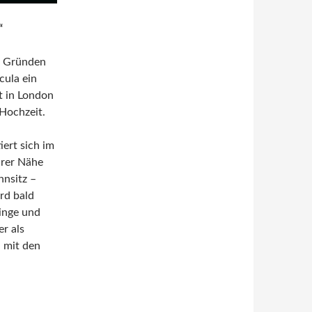
“
n Gründen
cula ein
t in London
 Hochzeit.
iert sich im
arer Nähe
hnsitz –
rd bald
inge und
er als
n mit den