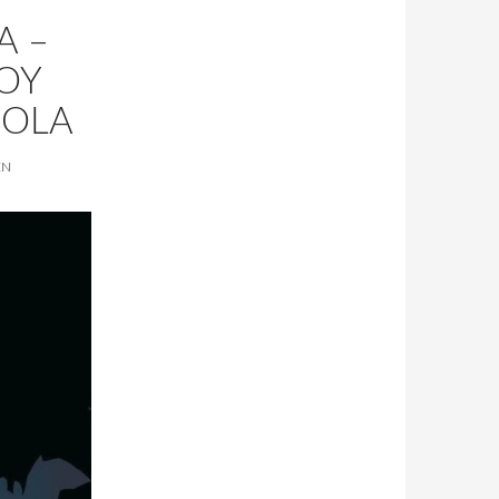
A –
OY
NOLA
EN