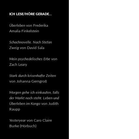
ICH LESE/HÖRE GERADE…
Überleben
von Frederika
Amalia Finkelstein
Schachnovelle. Nach Stefan
Zweig
von David Sala
Mein psychedelisches Erbe
von
Zach Leary
Stark durch krisenhafte Zeiten
von Johanna Gerngroß
Morgen gehe ich einkaufen, falls
der Markt noch steht. Leben und
Überleben im Kongo
von Judith
Raupp
Yesteryear
von Caro Claire
Burke (Hörbuch)