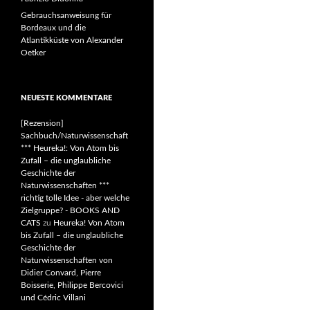
Gebrauchsanweisung für
Bordeaux und die
Atlantikküste von Alexander
Oetker
NEUESTE KOMMENTARE
[Rezension]
Sachbuch/Naturwissenschaft
*** Heureka!: Von Atom bis
Zufall – die unglaubliche
Geschichte der
Naturwissenschaften ***
richtig tolle Idee - aber welche
Zielgruppe? - BOOKS AND
CATS
zu
Heureka! Von Atom
bis Zufall – die unglaubliche
Geschichte der
Naturwissenschaften von
Didier Convard, Pierre
Boisserie, Philippe Bercovici
und Cédric Villani