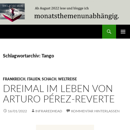
Zum
Inhalt
springen
Suchen
Travel Without Moving
PRIMÄR
MENÜ
Schlagwortarchiv: Tango
FRANKREICH
,
ITALIEN
,
SCHACH
,
WELTREISE
DREIMAL IM LEBEN VON
ARTURO PÉREZ-REVERTE
16/01/2022
INFRAREDHEAD
KOMMENTAR HINTERLASSEN