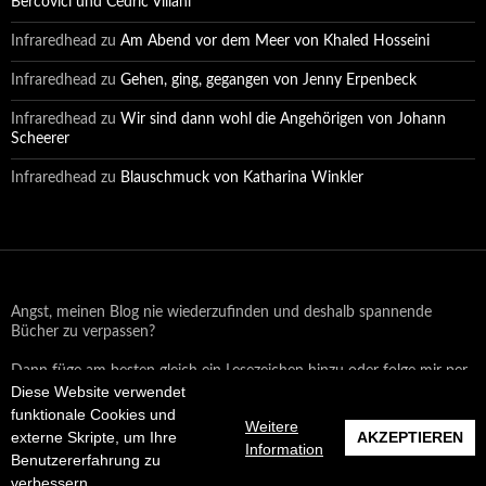
Bercovici und Cédric Villani
Infraredhead
zu
Am Abend vor dem Meer von Khaled Hosseini
Infraredhead
zu
Gehen, ging, gegangen von Jenny Erpenbeck
Infraredhead
zu
Wir sind dann wohl die Angehörigen von Johann
Scheerer
Infraredhead
zu
Blauschmuck von Katharina Winkler
Angst, meinen Blog nie wiederzufinden und deshalb spannende
Bücher zu verpassen?
Dann füge am besten gleich ein Lesezeichen hinzu oder folge mir per
Email oder auf Facebook!
Diese Website verwendet
funktionale Cookies und
Weitere
externe Skripte, um Ihre
AKZEPTIEREN
Information
Benutzererfahrung zu
Datenschutzerklärung
Stolz präsentiert von WordPress
verbessern.