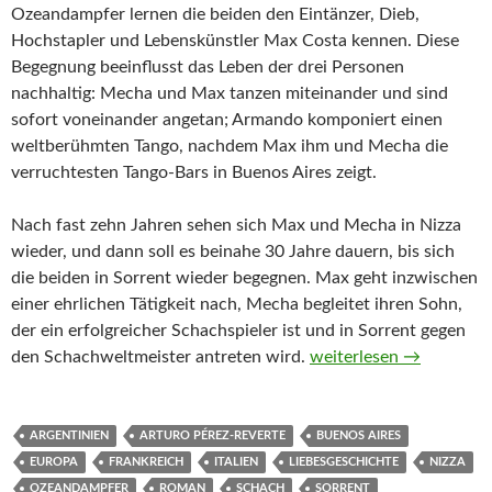
Ozeandampfer lernen die beiden den Eintänzer, Dieb,
Hochstapler und Lebenskünstler Max Costa kennen. Diese
Begegnung beeinflusst das Leben der drei Personen
nachhaltig: Mecha und Max tanzen miteinander und sind
sofort voneinander angetan; Armando komponiert einen
weltberühmten Tango, nachdem Max ihm und Mecha die
verruchtesten Tango-Bars in Buenos Aires zeigt.
Nach fast zehn Jahren sehen sich Max und Mecha in Nizza
wieder, und dann soll es beinahe 30 Jahre dauern, bis sich
die beiden in Sorrent wieder begegnen. Max geht inzwischen
einer ehrlichen Tätigkeit nach, Mecha begleitet ihren Sohn,
der ein erfolgreicher Schachspieler ist und in Sorrent gegen
Dreimal im Leben von A
den Schachweltmeister antreten wird.
weiterlesen
→
ARGENTINIEN
ARTURO PÉREZ-REVERTE
BUENOS AIRES
EUROPA
FRANKREICH
ITALIEN
LIEBESGESCHICHTE
NIZZA
OZEANDAMPFER
ROMAN
SCHACH
SORRENT