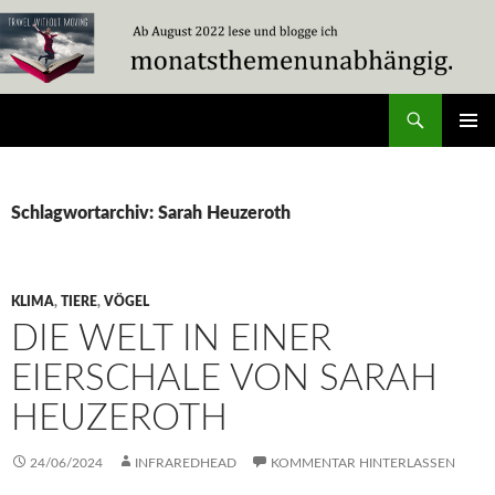
Zum
Inhalt
springen
Suchen
Travel Without Moving
PRIMÄR
MENÜ
Schlagwortarchiv: Sarah Heuzeroth
KLIMA
,
TIERE
,
VÖGEL
DIE WELT IN EINER
EIERSCHALE VON SARAH
HEUZEROTH
24/06/2024
INFRAREDHEAD
KOMMENTAR HINTERLASSEN