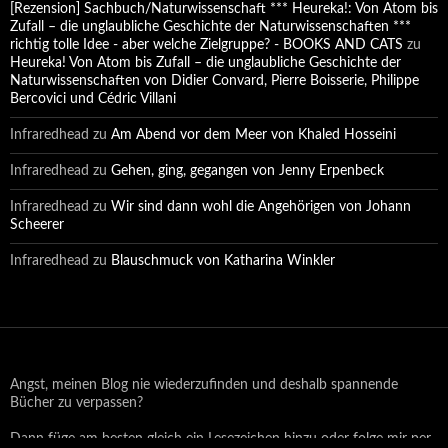
[Rezension] Sachbuch/Naturwissenschaft *** Heureka!: Von Atom bis
Zufall – die unglaubliche Geschichte der Naturwissenschaften ***
richtig tolle Idee - aber welche Zielgruppe? - BOOKS AND CATS
zu
Heureka! Von Atom bis Zufall – die unglaubliche Geschichte der
Naturwissenschaften von Didier Convard, Pierre Boisserie, Philippe
Bercovici und Cédric Villani
Infraredhead
zu
Am Abend vor dem Meer von Khaled Hosseini
Infraredhead
zu
Gehen, ging, gegangen von Jenny Erpenbeck
Infraredhead
zu
Wir sind dann wohl die Angehörigen von Johann
Scheerer
Infraredhead
zu
Blauschmuck von Katharina Winkler
Angst, meinen Blog nie wiederzufinden und deshalb spannende
Bücher zu verpassen?
Dann füge am besten gleich ein Lesezeichen hinzu oder folge mir per