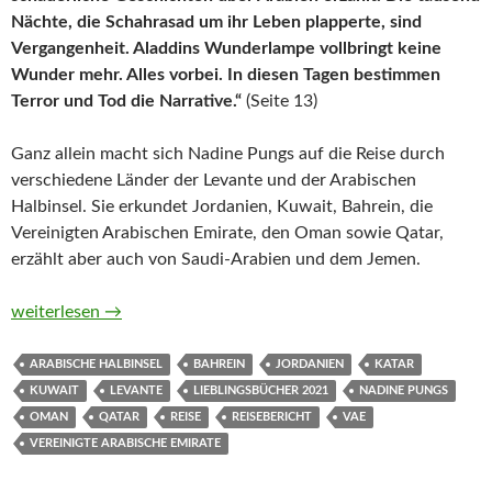
Nächte, die Schahrasad um ihr Leben plapperte, sind
Vergangenheit. Aladdins Wunderlampe vollbringt keine
Wunder mehr. Alles vorbei. In diesen Tagen bestimmen
Terror und Tod die Narrative.“
(Seite 13)
Ganz allein macht sich Nadine Pungs auf die Reise durch
verschiedene Länder der Levante und der Arabischen
Halbinsel. Sie erkundet Jordanien, Kuwait, Bahrein, die
Vereinigten Arabischen Emirate, den Oman sowie Qatar,
erzählt aber auch von Saudi-Arabien und dem Jemen.
Meine Reise ins Übermorgenland. Allein unterwegs von Jorda
weiterlesen
→
ARABISCHE HALBINSEL
BAHREIN
JORDANIEN
KATAR
KUWAIT
LEVANTE
LIEBLINGSBÜCHER 2021
NADINE PUNGS
OMAN
QATAR
REISE
REISEBERICHT
VAE
VEREINIGTE ARABISCHE EMIRATE