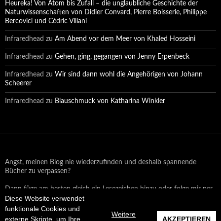
Heureka! Von Atom bis Zufall – die unglaubliche Geschichte der
Naturwissenschaften von Didier Convard, Pierre Boisserie, Philippe
Bercovici und Cédric Villani
Infraredhead
zu
Am Abend vor dem Meer von Khaled Hosseini
Infraredhead
zu
Gehen, ging, gegangen von Jenny Erpenbeck
Infraredhead
zu
Wir sind dann wohl die Angehörigen von Johann
Scheerer
Infraredhead
zu
Blauschmuck von Katharina Winkler
Angst, meinen Blog nie wiederzufinden und deshalb spannende
Bücher zu verpassen?
Dann füge am besten gleich ein Lesezeichen hinzu oder folge mir per
Diese Website verwendet
Email oder auf Facebook!
funktionale Cookies und
Weitere
externe Skripte, um Ihre
AKZEPTIEREN