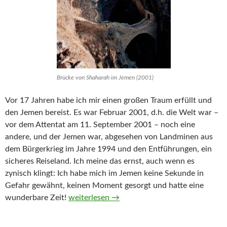
Brücke von Shaharah im Jemen (2001)
Vor 17 Jahren habe ich mir einen großen Traum erfüllt und
den Jemen bereist. Es war Februar 2001, d.h. die Welt war –
vor dem Attentat am 11. September 2001 – noch eine
andere, und der Jemen war, abgesehen von Landminen aus
dem Bürgerkrieg im Jahre 1994 und den Entführungen, ein
sicheres Reiseland. Ich meine das ernst, auch wenn es
zynisch klingt: Ich habe mich im Jemen keine Sekunde in
Gefahr gewähnt, keinen Moment gesorgt und hatte eine
Thema „Arabische Halbinsel“ im Februar 201
wunderbare Zeit!
weiterlesen
→