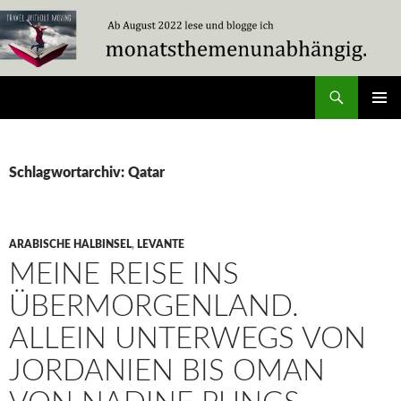
Zum
Inhalt
springen
Suchen
Travel Without Moving
PRIMÄR
MENÜ
Schlagwortarchiv: Qatar
ARABISCHE HALBINSEL
,
LEVANTE
MEINE REISE INS
ÜBERMORGENLAND.
ALLEIN UNTERWEGS VON
JORDANIEN BIS OMAN