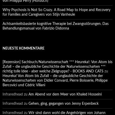
von Philippa Perry (Hörbuch)
Why Psychosis Is Not So Crazy. A Road Map to Hope and Recovery
for Families and Caregivers von Stijn Vanheule
Achtsamkeitsbasierte kognitive Therapie bei Zwangsstörungen. Das
Behandlungsmanual von Fabrizio Didonna
NEUESTE KOMMENTARE
[Rezension] Sachbuch/Naturwissenschaft *** Heureka!: Von Atom bis
Zufall – die unglaubliche Geschichte der Naturwissenschaften ***
richtig tolle Idee - aber welche Zielgruppe? - BOOKS AND CATS
zu
Heureka! Von Atom bis Zufall – die unglaubliche Geschichte der
Naturwissenschaften von Didier Convard, Pierre Boisserie, Philippe
Bercovici und Cédric Villani
Infraredhead
zu
Am Abend vor dem Meer von Khaled Hosseini
Infraredhead
zu
Gehen, ging, gegangen von Jenny Erpenbeck
Infraredhead
zu
Wir sind dann wohl die Angehörigen von Johann