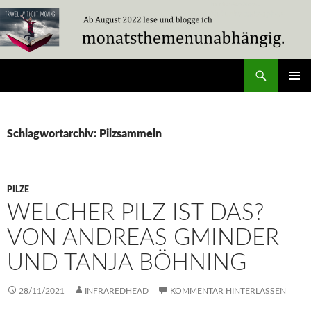
Zum
Inhalt
springen
Suchen
Travel Without Moving
PRIMÄR
MENÜ
Schlagwortarchiv: Pilzsammeln
PILZE
WELCHER PILZ IST DAS?
VON ANDREAS GMINDER
UND TANJA BÖHNING
28/11/2021
INFRAREDHEAD
KOMMENTAR HINTERLASSEN