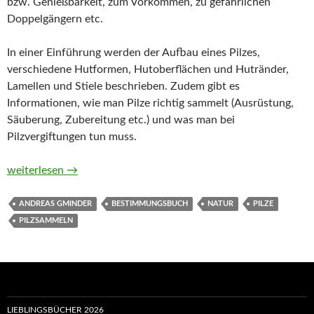
bzw. Genießbarkeit, zum Vorkommen, zu gefährlichen
Doppelgängern etc.
In einer Einführung werden der Aufbau eines Pilzes,
verschiedene Hutformen, Hutoberflächen und Hutränder,
Lamellen und Stiele beschrieben. Zudem gibt es
Informationen, wie man Pilze richtig sammelt (Ausrüstung,
Säuberung, Zubereitung etc.) und was man bei
Pilzvergiftungen tun muss.
Welcher Pilz ist das? von Andreas Gminder und Tanja Böhning
weiterlesen
→
ANDREAS GMINDER
BESTIMMUNGSBUCH
NATUR
PILZE
PILZSAMMELN
LIEBLINGSBÜCHER 2026