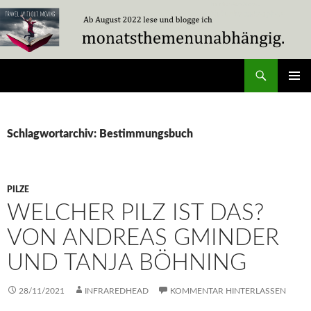
Zum
Inhalt
springen
Suchen
Travel Without Moving
PRIMÄR
MENÜ
Schlagwortarchiv: Bestimmungsbuch
PILZE
WELCHER PILZ IST DAS?
VON ANDREAS GMINDER
UND TANJA BÖHNING
28/11/2021
INFRAREDHEAD
KOMMENTAR HINTERLASSEN