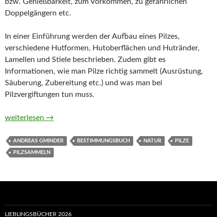
bzw. Genießbarkeit, zum Vorkommen, zu gefährlichen
Doppelgängern etc.
In einer Einführung werden der Aufbau eines Pilzes,
verschiedene Hutformen, Hutoberflächen und Hutränder,
Lamellen und Stiele beschrieben. Zudem gibt es
Informationen, wie man Pilze richtig sammelt (Ausrüstung,
Säuberung, Zubereitung etc.) und was man bei
Pilzvergiftungen tun muss.
Welcher Pilz ist das? von Andreas Gminder und Tanja Böhning
weiterlesen
→
ANDREAS GMINDER
BESTIMMUNGSBUCH
NATUR
PILZE
PILZSAMMELN
LIEBLINGSBÜCHER 2026