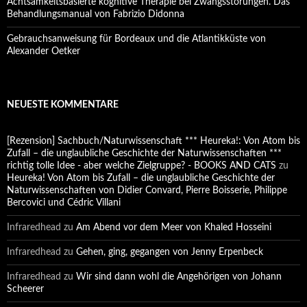
Achtsamkeitsbasierte kognitive Therapie bei Zwangsstörungen. Das
Behandlungsmanual von Fabrizio Didonna
Gebrauchsanweisung für Bordeaux und die Atlantikküste von
Alexander Oetker
NEUESTE KOMMENTARE
[Rezension] Sachbuch/Naturwissenschaft *** Heureka!: Von Atom bis
Zufall – die unglaubliche Geschichte der Naturwissenschaften ***
richtig tolle Idee - aber welche Zielgruppe? - BOOKS AND CATS
zu
Heureka! Von Atom bis Zufall – die unglaubliche Geschichte der
Naturwissenschaften von Didier Convard, Pierre Boisserie, Philippe
Bercovici und Cédric Villani
Infraredhead
zu
Am Abend vor dem Meer von Khaled Hosseini
Infraredhead
zu
Gehen, ging, gegangen von Jenny Erpenbeck
Infraredhead
zu
Wir sind dann wohl die Angehörigen von Johann
Scheerer