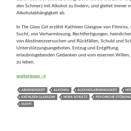
den Schmerz mit Alkohol zu lindern, und gleitet immer m
Alkoholabhängigkeit ab.
In
The Glass Girl
erzählt Kathleen Glasgow von Filmriss,
Sucht, von Verharmlosung, Rechtfertigungen, heimliche
von Abstinenzversuchen und Rückfällen, Schuld und Sc
Unterstützungsangeboten, Entzug und Entgiftung,
erlaubnisgebenden Gedanken und vom eisernen Willen, 
zu leben.
The Glass Girl von Kathleen Glasgow (Hörbuch)
weiterlesen
→
ABHÄNGIGKEIT
ALKOHOL
ALKOHOLABHÄNGIGKEIT
HÖ
KATHLEEN GLASGOW
NORA SCHULTE
PSYCHISCHE STÖRUN
SUCHT