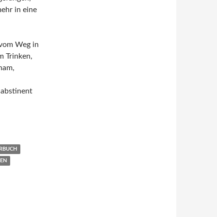
ehr in eine
 vom Weg in
m Trinken,
ham,
abstinent
RBUCH
GEN