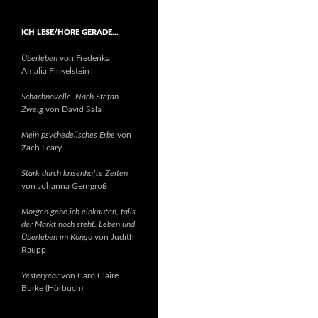
ICH LESE/HÖRE GERADE…
Überleben
von Frederika
Amalia Finkelstein
Schachnovelle. Nach Stefan
Zweig
von David Sala
Mein psychedelisches Erbe
von
Zach Leary
Stark durch krisenhafte Zeiten
von Johanna Gerngroß
Morgen gehe ich einkaufen, falls
der Markt noch steht. Leben und
Überleben im Kongo
von Judith
Raupp
Yesteryear
von Caro Claire
Burke (Hörbuch)