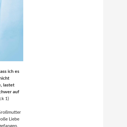
ass ich es
nicht
, lastet
schwer auf
ck 1)
 Großmutter
roße Liebe
gefangen,