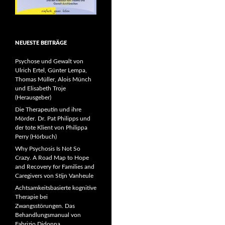
NEUESTE BEITRÄGE
Psychose und Gewalt von
Ulrich Ertel, Günter Lempa,
Thomas Müller, Alois Münch
und Elisabeth Troje
(Herausgeber)
Die Therapeutin und ihre
Mörder. Dr. Pat Philipps und
der tote Klient von Philippa
Perry (Hörbuch)
Why Psychosis Is Not So
Crazy. A Road Map to Hope
and Recovery for Families and
Caregivers von Stijn Vanheule
Achtsamkeitsbasierte kognitive
Therapie bei
Zwangsstörungen. Das
Behandlungsmanual von
Fabrizio Didonna