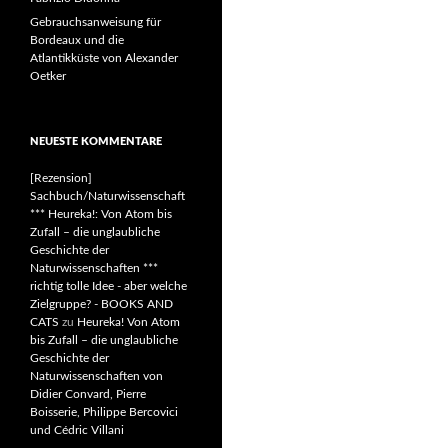
Gebrauchsanweisung für
Bordeaux und die
Atlantikküste von Alexander
Oetker
NEUESTE KOMMENTARE
[Rezension]
Sachbuch/Naturwissenschaft
*** Heureka!: Von Atom bis
Zufall – die unglaubliche
Geschichte der
Naturwissenschaften ***
richtig tolle Idee - aber welche
Zielgruppe? - BOOKS AND
CATS
zu
Heureka! Von Atom
bis Zufall – die unglaubliche
Geschichte der
Naturwissenschaften von
Didier Convard, Pierre
Boisserie, Philippe Bercovici
und Cédric Villani