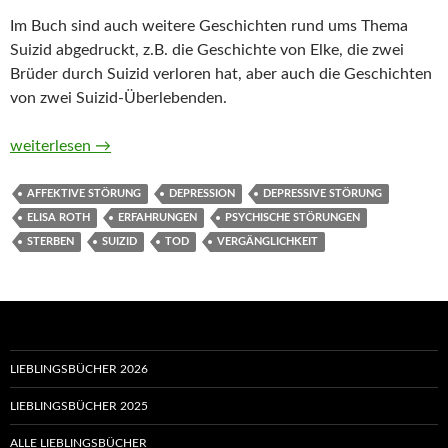
Im Buch sind auch weitere Geschichten rund ums Thema
Suizid abgedruckt, z.B. die Geschichte von Elke, die zwei
Brüder durch Suizid verloren hat, aber auch die Geschichten
von zwei Suizid-Überlebenden.
Suizid. Das Leben danach von Elisa Roth
weiterlesen
→
AFFEKTIVE STÖRUNG
DEPRESSION
DEPRESSIVE STÖRUNG
ELISA ROTH
ERFAHRUNGEN
PSYCHISCHE STÖRUNGEN
STERBEN
SUIZID
TOD
VERGÄNGLICHKEIT
LIEBLINGSBÜCHER 2026
LIEBLINGSBÜCHER 2025
ALLE LIEBLINGSBÜCHER