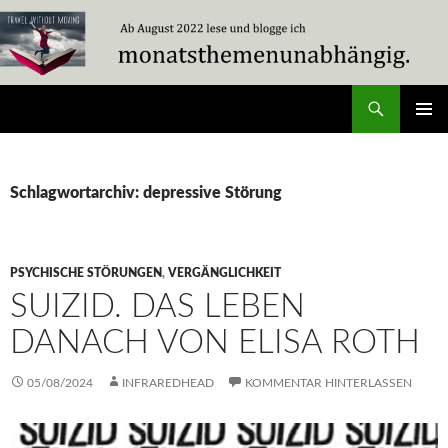
Zum
Inhalt
springen
Suchen
Travel Without Moving
PRIMÄR
MENÜ
Schlagwortarchiv: depressive Störung
PSYCHISCHE STÖRUNGEN
,
VERGÄNGLICHKEIT
SUIZID. DAS LEBEN
DANACH VON ELISA ROTH
05/08/2024
INFRAREDHEAD
KOMMENTAR HINTERLASSEN