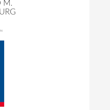
 M.
BURG
EN