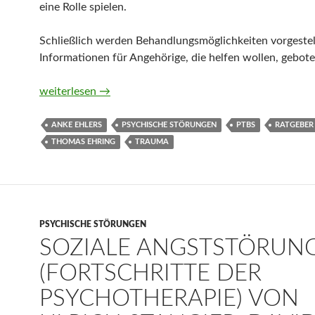
eine Rolle spielen.
Schließlich werden Behandlungsmöglichkeiten vorgestel
Informationen für Angehörige, die helfen wollen, gebote
Ratgeber Trauma und Posttraumatische Belastungsstöru
weiterlesen
→
ANKE EHLERS
PSYCHISCHE STÖRUNGEN
PTBS
RATGEBER
THOMAS EHRING
TRAUMA
PSYCHISCHE STÖRUNGEN
SOZIALE ANGSTSTÖRUN
(FORTSCHRITTE DER
PSYCHOTHERAPIE) VON