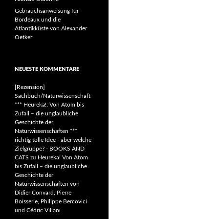
Gebrauchsanweisung für
Bordeaux und die
Atlantikküste von Alexander
Oetker
NEUESTE KOMMENTARE
[Rezension]
Sachbuch/Naturwissenschaft
*** Heureka!: Von Atom bis
Zufall – die unglaubliche
Geschichte der
Naturwissenschaften ***
richtig tolle Idee - aber welche
Zielgruppe? - BOOKS AND
CATS
zu
Heureka! Von Atom
bis Zufall – die unglaubliche
Geschichte der
Naturwissenschaften von
Didier Convard, Pierre
Boisserie, Philippe Bercovici
und Cédric Villani