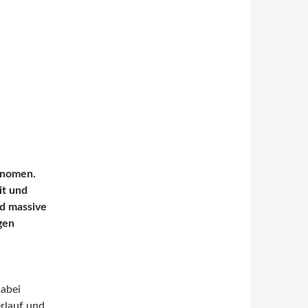
hänomen.
it und
nd massive
gen
dabei
erlauf und