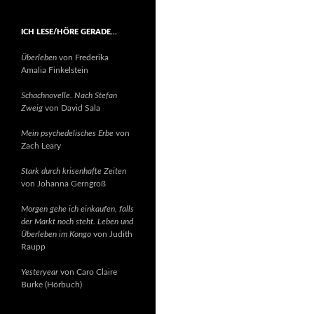
ICH LESE/HÖRE GERADE…
Überleben
von Frederika
Amalia Finkelstein
Schachnovelle. Nach Stefan
Zweig
von David Sala
Mein psychedelisches Erbe
von
Zach Leary
Stark durch krisenhafte Zeiten
von Johanna Gerngroß
Morgen gehe ich einkaufen, falls
der Markt noch steht. Leben und
Überleben im Kongo
von Judith
Raupp
Yesteryear
von Caro Claire
Burke (Hörbuch)