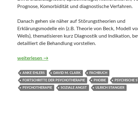
Prognose, Komorbidität und diagnostische Verfahren.
Danach gehen sie näher auf Störungstheorien und
Erklärungsmodelle ein (z.B. Theorie von Beck, Modell v
Wells), thematisieren kurz Diagnostik und Indikation, be
detailliert die Behandlung vorstellen.
Soziale Angststörung (Fortschritte der Psychotherapie) 
weiterlesen
→
ANKE EHLERS
DAVID M. CLARK
FACHBUCH
FORTSCHRITTE DER PSYCHOTHERAPIE
PHOBIE
PSYCHISCHE 
PSYCHOTHERAPIE
SOZIALE ANGST
ULRICH STANGIER