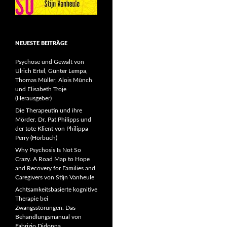
NEUESTE BEITRÄGE
Psychose und Gewalt von
Ulrich Ertel, Günter Lempa,
Thomas Müller, Alois Münch
und Elisabeth Troje
(Herausgeber)
Die Therapeutin und ihre
Mörder. Dr. Pat Philipps und
der tote Klient von Philippa
Perry (Hörbuch)
Why Psychosis Is Not So
Crazy. A Road Map to Hope
and Recovery for Families and
Caregivers von Stijn Vanheule
Achtsamkeitsbasierte kognitive
Therapie bei
Zwangsstörungen. Das
Behandlungsmanual von
Fabrizio Didonna