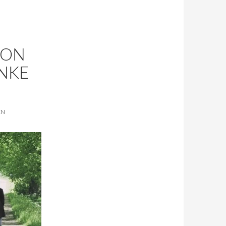
VON
NKE
EN