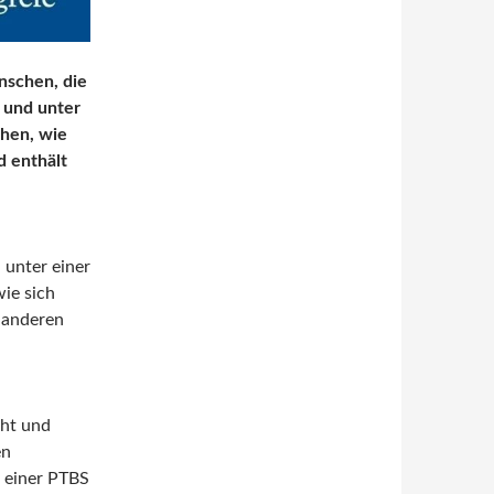
nschen, die
 und unter
ehen, wie
d enthält
 unter einer
ie sich
 anderen
cht und
en
g einer PTBS