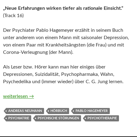
„Neue Erfahrungen wirken tiefer als rationale Einsicht.“
(Track 16)
Der Psychiater Pablo Hagemeyer erzählt in seinem Buch
unter anderem von einem Mann mit saisonaler Depression,
von einem Paar mit Krankheitsängsten (die Frau) und mit
Corona-Verleugnung (der Mann).
Als Leser bzw. Hörer kann man hier einiges über
Depressionen, Suizidalität, Psychopharmaka, Wahn,
Psychedelika und (immer wieder) über C. G. Jung lernen.
Der Patient, der mit der Stille sprach von Pablo Hagemeyer (H
weiterlesen
→
ANDREAS NEUMANN
HÖRBUCH
PABLO HAGEMEYER
PSYCHIATRIE
PSYCHISCHE STÖRUNGEN
PSYCHOTHERAPIE