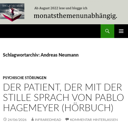
Zum
Inhalt
springen
Suchen
Travel Without Moving
PRIMÄR
MENÜ
Schlagwortarchiv: Andreas Neumann
PSYCHISCHE STÖRUNGEN
DER PATIENT, DER MIT DER
STILLE SPRACH VON PABLO
HAGEMEYER (HÖRBUCH)
24/06/2026
INFRAREDHEAD
KOMMENTAR HINTERLASSEN