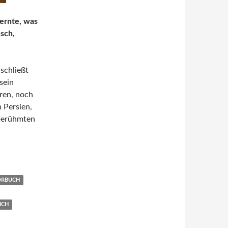
lernte, was
sch,
schließt
sein
ren, noch
h Persien,
 berühmten
ÖRBUCH
ICH