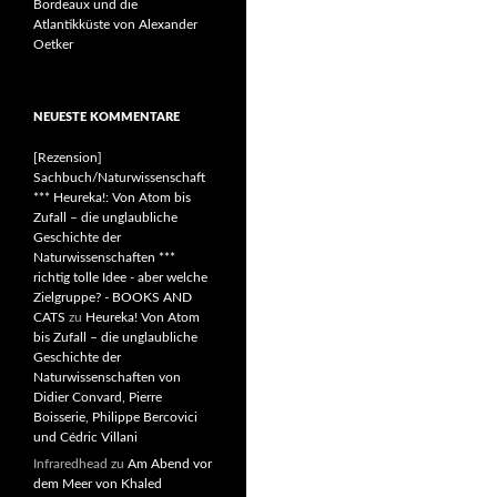
Bordeaux und die
Atlantikküste von Alexander
Oetker
NEUESTE KOMMENTARE
[Rezension]
Sachbuch/Naturwissenschaft
*** Heureka!: Von Atom bis
Zufall – die unglaubliche
Geschichte der
Naturwissenschaften ***
richtig tolle Idee - aber welche
Zielgruppe? - BOOKS AND
CATS
zu
Heureka! Von Atom
bis Zufall – die unglaubliche
Geschichte der
Naturwissenschaften von
Didier Convard, Pierre
Boisserie, Philippe Bercovici
und Cédric Villani
Infraredhead
zu
Am Abend vor
dem Meer von Khaled