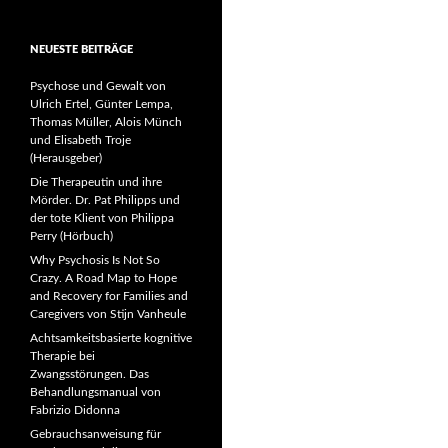
NEUESTE BEITRÄGE
Psychose und Gewalt von
Ulrich Ertel, Günter Lempa,
Thomas Müller, Alois Münch
und Elisabeth Troje
(Herausgeber)
Die Therapeutin und ihre
Mörder. Dr. Pat Philipps und
der tote Klient von Philippa
Perry (Hörbuch)
Why Psychosis Is Not So
Crazy. A Road Map to Hope
and Recovery for Families and
Caregivers von Stijn Vanheule
Achtsamkeitsbasierte kognitive
Therapie bei
Zwangsstörungen. Das
Behandlungsmanual von
Fabrizio Didonna
Gebrauchsanweisung für