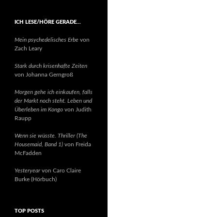
ICH LESE/HÖRE GERADE…
Mein psychedelisches Erbe
von
Zach Leary
Stark durch krisenhafte Zeiten
von Johanna Gerngroß
Morgen gehe ich einkaufen, falls
der Markt noch steht. Leben und
Überleben im Kongo
von Judith
Raupp
Wenn sie wüsste. Thriller (The
Housemaid, Band 1)
von Freida
McFadden
Yesteryear
von Caro Claire
Burke (Hörbuch)
TOP POSTS