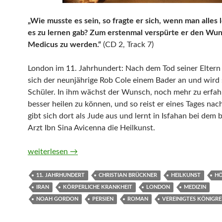
„Wie musste es sein, so fragte er sich, wenn man alles 
es zu lernen gab? Zum erstenmal verspürte er den Wun
Medicus zu werden.“
(CD 2, Track 7)
London im 11. Jahrhundert: Nach dem Tod seiner Eltern 
sich der neunjährige Rob Cole einem Bader an und wird 
Schüler. In ihm wächst der Wunsch, noch mehr zu erfah
besser heilen zu können, und so reist er eines Tages nac
gibt sich dort als Jude aus und lernt in Isfahan bei dem
Arzt Ibn Sina Avicenna die Heilkunst.
Der Medicus von Noah Gordon (Hörbuch)
weiterlesen
→
11. JAHRHUNDERT
CHRISTIAN BRÜCKNER
HEILKUNST
H
IRAN
KÖRPERLICHE KRANKHEIT
LONDON
MEDIZIN
NOAH GORDON
PERSIEN
ROMAN
VEREINIGTES KÖNIGRE