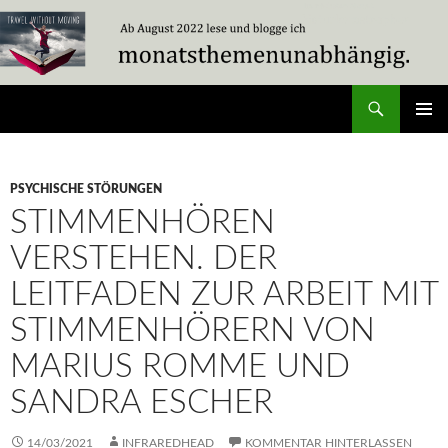
Zum
Inhalt
springen
Suchen
Travel Without Moving
PRIMÄR
MENÜ
PSYCHISCHE STÖRUNGEN
STIMMENHÖREN
VERSTEHEN. DER
LEITFADEN ZUR ARBEIT MIT
STIMMENHÖRERN VON
MARIUS ROMME UND
SANDRA ESCHER
14/03/2021
INFRAREDHEAD
KOMMENTAR HINTERLASSEN