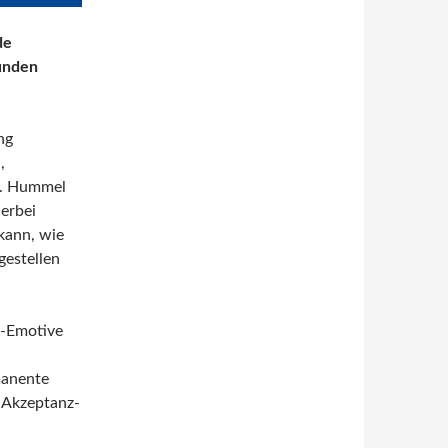
de
sunden
ng
,
 V. Hummel
ierbei
 kann, wie
gestellen
l-Emotive
manente
, Akzeptanz-