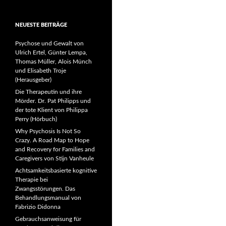
NEUESTE BEITRÄGE
Psychose und Gewalt von
Ulrich Ertel, Günter Lempa,
Thomas Müller, Alois Münch
und Elisabeth Troje
(Herausgeber)
Die Therapeutin und ihre
Mörder. Dr. Pat Philipps und
der tote Klient von Philippa
Perry (Hörbuch)
Why Psychosis Is Not So
Crazy. A Road Map to Hope
and Recovery for Families and
Caregivers von Stijn Vanheule
Achtsamkeitsbasierte kognitive
Therapie bei
Zwangsstörungen. Das
Behandlungsmanual von
Fabrizio Didonna
Gebrauchsanweisung für