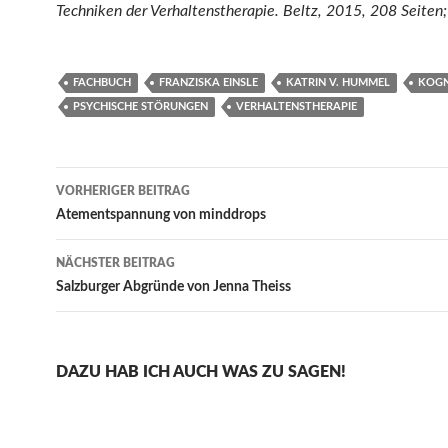
Techniken der Verhaltenstherapie. Beltz, 2015, 208 Seiten;
FACHBUCH
FRANZISKA EINSLE
KATRIN V. HUMMEL
KOGN
PSYCHISCHE STÖRUNGEN
VERHALTENSTHERAPIE
Beitragsnavigation
VORHERIGER BEITRAG
Atementspannung von minddrops
NÄCHSTER BEITRAG
Salzburger Abgründe von Jenna Theiss
DAZU HAB ICH AUCH WAS ZU SAGEN!