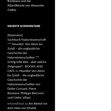
Bordeaux und die
Atlantikküste von Alexander
Oetker
NEUESTE KOMMENTARE
[Rezension]
Sachbuch/Naturwissenschaft
*** Heureka!: Von Atom bis
Zufall – die unglaubliche
Geschichte der
Naturwissenschaften ***
richtig tolle Idee - aber welche
Zielgruppe? - BOOKS AND
CATS
zu
Heureka! Von Atom
bis Zufall – die unglaubliche
Geschichte der
Naturwissenschaften von
Didier Convard, Pierre
Boisserie, Philippe Bercovici
und Cédric Villani
Infraredhead
zu
Am Abend vor
dem Meer von Khaled