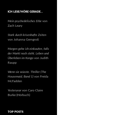
ICH LESE/HÖRE GERADE…
Mein psychedelisches Erbe
von
Zach Leary
Stark durch krisenhafte Zeiten
von Johanna Gerngroß
Morgen gehe ich einkaufen, falls
der Markt noch steht. Leben und
Überleben im Kongo
von Judith
Raupp
Wenn sie wüsste. Thriller (The
Housemaid, Band 1)
von Freida
McFadden
Yesteryear
von Caro Claire
Burke (Hörbuch)
TOP POSTS