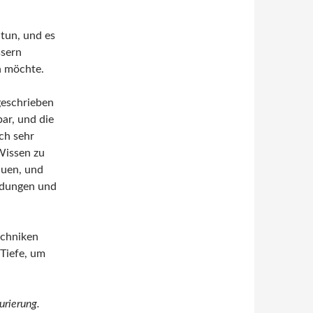
 tun, und es
ssern
n möchte.
geschrieben
bar, und die
ch sehr
Wissen zu
auen, und
ndungen und
echniken
 Tiefe, um
urierung.