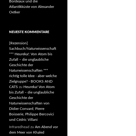
Bordeaux und die
Atlantikküste von Alexander
Oetker
NEUESTE KOMMENTARE
[Rezension]
Sachbuch/Naturwissenschaft
*** Heureka!: Von Atom bis
Zufall – die unglaubliche
Geschichte der
Naturwissenschaften ***
richtig tolle Idee - aber welche
Zielgruppe? - BOOKS AND
CATS
zu
Heureka! Von Atom
bis Zufall – die unglaubliche
Geschichte der
Naturwissenschaften von
Didier Convard, Pierre
Boisserie, Philippe Bercovici
und Cédric Villani
Infraredhead
zu
Am Abend vor
dem Meer von Khaled