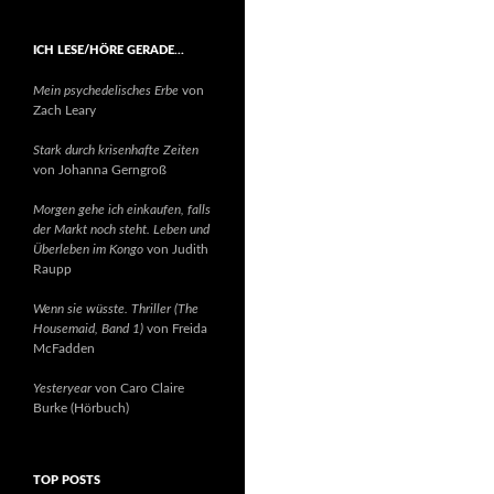
ICH LESE/HÖRE GERADE…
Mein psychedelisches Erbe
von
Zach Leary
Stark durch krisenhafte Zeiten
von Johanna Gerngroß
Morgen gehe ich einkaufen, falls
der Markt noch steht. Leben und
Überleben im Kongo
von Judith
Raupp
Wenn sie wüsste. Thriller (The
Housemaid, Band 1)
von Freida
McFadden
Yesteryear
von Caro Claire
Burke (Hörbuch)
TOP POSTS