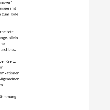
nnover“
insgesamt
en zum Tode
rbeitete,
nge, allein
ine
urchbiss.
bel Kreitz
in
ifikationen
Allgemeinen
en.
 Stimmung