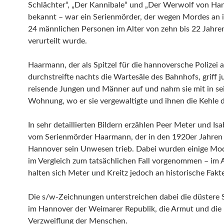
Schlächter“, „Der Kannibale“ und „Der Werwolf von Ha
bekannt – war ein Serienmörder, der wegen Mordes an 
24 männlichen Personen im Alter von zehn bis 22 Jahr
verurteilt wurde.
Haarmann, der als Spitzel für die hannoversche Polizei a
durchstreifte nachts die Wartesäle des Bahnhofs, griff ju
reisende Jungen und Männer auf und nahm sie mit in se
Wohnung, wo er sie vergewaltigte und ihnen die Kehle d
In sehr detaillierten Bildern erzählen Peer Meter und Isa
vom Serienmörder Haarmann, der in den 1920er Jahren 
Hannover sein Unwesen trieb. Dabei wurden einige Mod
im Vergleich zum tatsächlichen Fall vorgenommen – im 
halten sich Meter und Kreitz jedoch an historische Fakt
Die s/w-Zeichnungen unterstreichen dabei die düstere
im Hannover der Weimarer Republik, die Armut und die
Verzweiflung der Menschen.