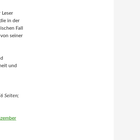
 Leser
ie in der
ischen Fall
von seiner
nd
heit und
6 Seiten;
ezember