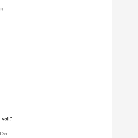
EN
voll.“
„Der