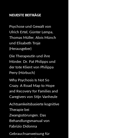
NEUESTE BEITRÄGE
Psychose und Gewalt von
Ulrich Ertel, Günter Lempa,
Thomas Müller, Alois Münch
und Elisabeth Troje
(Herausgeber)
Die Therapeutin und ihre
Mörder. Dr. Pat Philipps und
der tote Klient von Philippa
Perry (Hörbuch)
Why Psychosis Is Not So
Crazy. A Road Map to Hope
and Recovery for Families and
Caregivers von Stijn Vanheule
Achtsamkeitsbasierte kognitive
Therapie bei
Zwangsstörungen. Das
Behandlungsmanual von
Fabrizio Didonna
Gebrauchsanweisung für