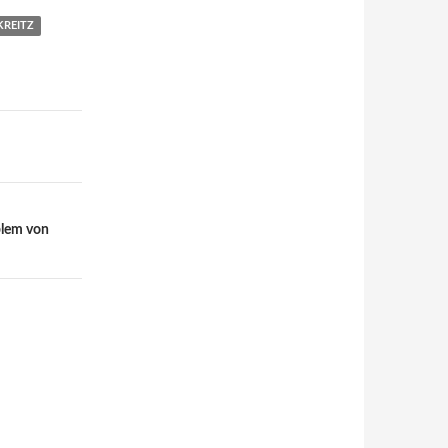
KREITZ
blem von