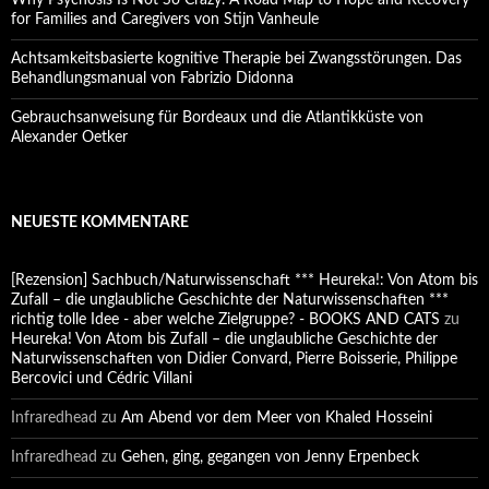
Why Psychosis Is Not So Crazy. A Road Map to Hope and Recovery
for Families and Caregivers von Stijn Vanheule
Achtsamkeitsbasierte kognitive Therapie bei Zwangsstörungen. Das
Behandlungsmanual von Fabrizio Didonna
Gebrauchsanweisung für Bordeaux und die Atlantikküste von
Alexander Oetker
NEUESTE KOMMENTARE
[Rezension] Sachbuch/Naturwissenschaft *** Heureka!: Von Atom bis
Zufall – die unglaubliche Geschichte der Naturwissenschaften ***
richtig tolle Idee - aber welche Zielgruppe? - BOOKS AND CATS
zu
Heureka! Von Atom bis Zufall – die unglaubliche Geschichte der
Naturwissenschaften von Didier Convard, Pierre Boisserie, Philippe
Bercovici und Cédric Villani
Infraredhead
zu
Am Abend vor dem Meer von Khaled Hosseini
Infraredhead
zu
Gehen, ging, gegangen von Jenny Erpenbeck