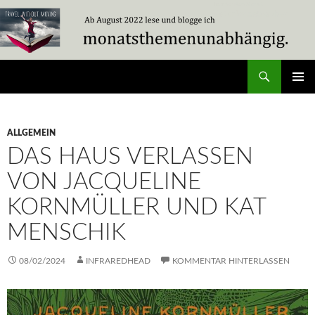
Zum
Inhalt
springen
Suchen
Travel Without Moving
PRIMÄR
MENÜ
ALLGEMEIN
DAS HAUS VERLASSEN
VON JACQUELINE
KORNMÜLLER UND KAT
MENSCHIK
08/02/2024
INFRAREDHEAD
KOMMENTAR HINTERLASSEN