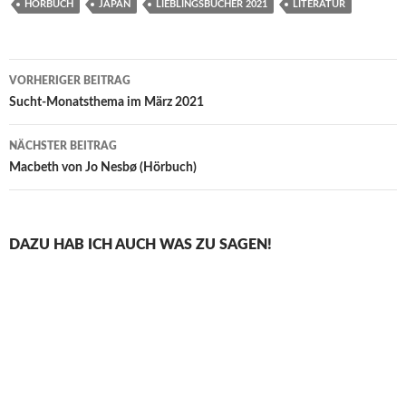
HÖRBUCH
JAPAN
LIEBLINGSBÜCHER 2021
LITERATUR
Beitragsnavigation
VORHERIGER BEITRAG
Sucht-Monatsthema im März 2021
NÄCHSTER BEITRAG
Macbeth von Jo Nesbø (Hörbuch)
DAZU HAB ICH AUCH WAS ZU SAGEN!