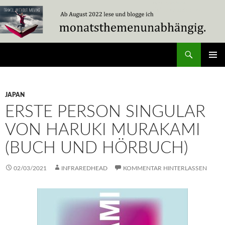
Zum
Inhalt
springen
Suchen
Travel Without Moving
PRIMÄR
MENÜ
JAPAN
ERSTE PERSON SINGULAR
VON HARUKI MURAKAMI
(BUCH UND HÖRBUCH)
02/03/2021
INFRAREDHEAD
KOMMENTAR HINTERLASSEN