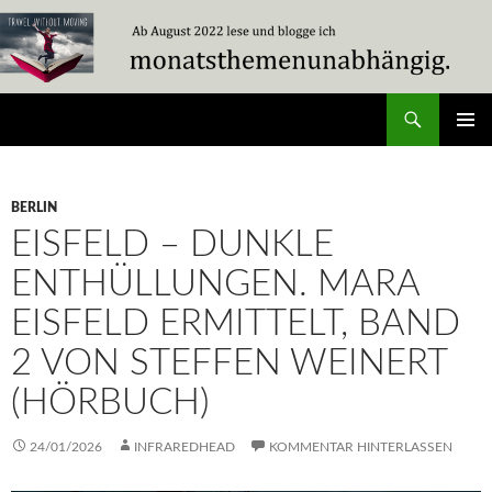
Zum
Inhalt
springen
Suchen
Travel Without Moving
PRIMÄR
MENÜ
BERLIN
EISFELD – DUNKLE
ENTHÜLLUNGEN. MARA
EISFELD ERMITTELT, BAND
2 VON STEFFEN WEINERT
(HÖRBUCH)
24/01/2026
INFRAREDHEAD
KOMMENTAR HINTERLASSEN