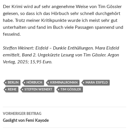
Der Krimi wird auf sehr angenehme Weise von Tim Gössler
gelesen, so dass ich das Hörbuch sehr schnell durchgehört
habe. Trotz meiner Kritikpunkte wurde ich meist sehr gut
unterhalten und fand im Buch viele Passagen spannend und
fesselnd.
Steffen Weinert: Eisfeld – Dunkle Enthüllungen. Mara Eisfeld
ermittelt, Band 2. Ungekürzte Lesung von Tim Gössler. Argon
Verlag, 2025; 15,95 Euro.
BERLIN
HÖRBUCH
KRIMINALROMAN
MARA EISFELD
REIHE
STEFFEN WEINERT
TIM GÖSSLER
Beitragsnavigation
VORHERIGER BEITRAG
Gaslight von Femi Kayode