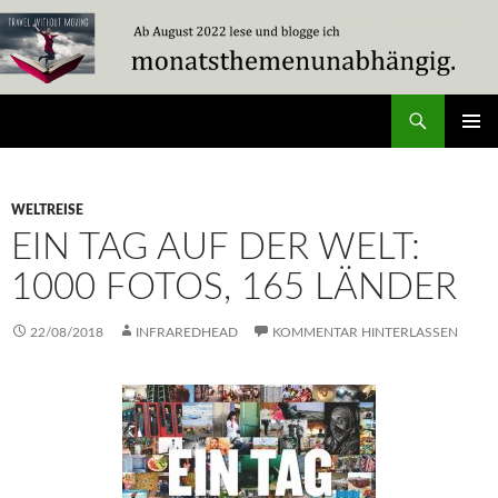
Zum
Inhalt
springen
Suchen
Travel Without Moving
PRIMÄR
MENÜ
WELTREISE
EIN TAG AUF DER WELT:
1000 FOTOS, 165 LÄNDER
22/08/2018
INFRAREDHEAD
KOMMENTAR HINTERLASSEN